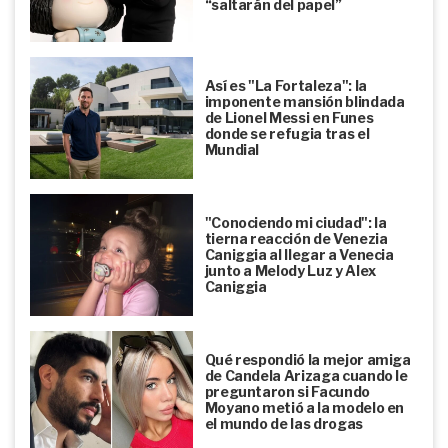
“saltarán del papel”
Así es "La Fortaleza": la
imponente mansión blindada
de Lionel Messi en Funes
donde se refugia tras el
Mundial
"Conociendo mi ciudad": la
tierna reacción de Venezia
Caniggia al llegar a Venecia
junto a Melody Luz y Alex
Caniggia
Qué respondió la mejor amiga
de Candela Arizaga cuando le
preguntaron si Facundo
Moyano metió a la modelo en
el mundo de las drogas