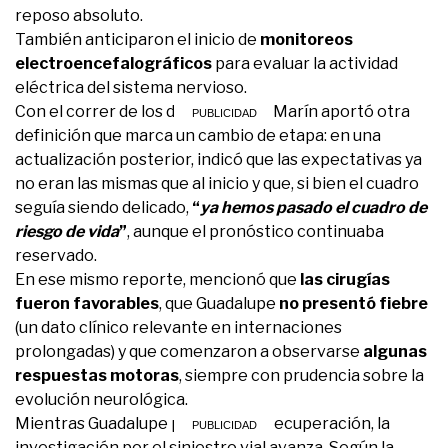
reposo absoluto.
También anticiparon el inicio de
monitoreos
electroencefalográficos
para evaluar la actividad
eléctrica del sistema nervioso.
Con el correr de los días, el propio Marín aportó otra
definición que marca un cambio de etapa: en una
actualización posterior, indicó que las expectativas ya
no eran las mismas que al inicio y que, si bien el cuadro
seguía siendo delicado,
“
ya hemos pasado el cuadro de
riesgo de vida
”
, aunque el pronóstico continuaba
reservado.
En ese mismo reporte, mencionó que
las cirugías
fueron favorables
, que Guadalupe
no presentó fiebre
(un dato clínico relevante en internaciones
prolongadas) y que comenzaron a observarse
algunas
respuestas motoras
, siempre con prudencia sobre la
evolución neurológica.
Mientras Guadalupe pelea por su recuperación, la
investigación por el siniestro vial avanza. Según la