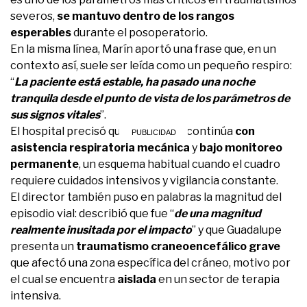
severos,
se mantuvo dentro de los rangos
esperables
durante el posoperatorio.
En la misma línea, Marín aportó una frase que, en un
contexto así, suele ser leída como un pequeño respiro:
“
La paciente está estable, ha pasado una noche
tranquila desde el punto de vista de los parámetros de
sus signos vitales
”.
El hospital precisó que Guadalupe continúa
con
asistencia respiratoria mecánica
y
bajo monitoreo
permanente
, un esquema habitual cuando el cuadro
requiere cuidados intensivos y vigilancia constante.
El director también puso en palabras la magnitud del
episodio vial: describió que fue “
de una magnitud
realmente inusitada por el impacto
” y que Guadalupe
presenta un
traumatismo craneoencefálico grave
que afectó una zona específica del cráneo, motivo por
el cual se encuentra
aislada
en un sector de terapia
intensiva.