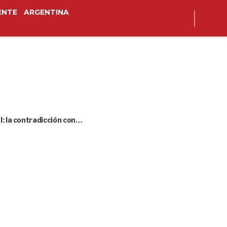
ENTE
ARGENTINA
l: la contradicción con…