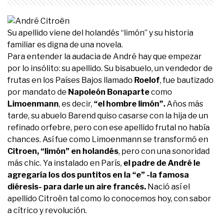
Su apellido viene del holandés “limón” y su historia
familiar es digna de una novela.
Para entender la audacia de André hay que empezar
por lo insólito: su apellido. Su bisabuelo, un vendedor de
frutas en los Países Bajos llamado
Roelof
, fue bautizado
por mandato de
Napoleón Bonaparte
como
Limoenmann
, es decir,
“el hombre limón”.
Años más
tarde, su abuelo Barend quiso casarse con la hija de un
refinado orfebre, pero con ese apellido frutal no había
chances. Así fue como Limoenmann se transformó en
Citroen, “limón” en holandés
, pero con una sonoridad
más chic. Ya instalado en París,
el padre de André le
agregaría los dos puntitos en la “e” -la famosa
diéresis- para darle un aire francés.
Nació así el
apellido Citroën tal como lo conocemos hoy, con sabor
a cítrico y revolución.