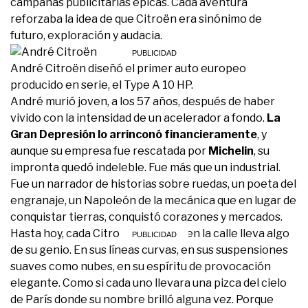
campañas publicitarias épicas. Cada aventura
reforzaba la idea de que Citroën era sinónimo de
futuro, exploración y audacia.
André Citroën diseñó el primer auto europeo
producido en serie, el Type A 10 HP.
André murió joven, a los 57 años, después de haber
vivido con la intensidad de un acelerador a fondo.
La
Gran Depresión lo arrinconó financieramente
, y
aunque su empresa fue rescatada por
Michelin
, su
impronta quedó indeleble. Fue más que un industrial.
Fue un narrador de historias sobre ruedas, un poeta del
engranaje, un Napoleón de la mecánica que en lugar de
conquistar tierras, conquistó corazones y mercados.
Hasta hoy, cada Citroën que se ve en la calle lleva algo
de su genio. En sus líneas curvas, en sus suspensiones
suaves como nubes, en su espíritu de provocación
elegante. Como si cada uno llevara una pizca del cielo
de París donde su nombre brilló alguna vez. Porque