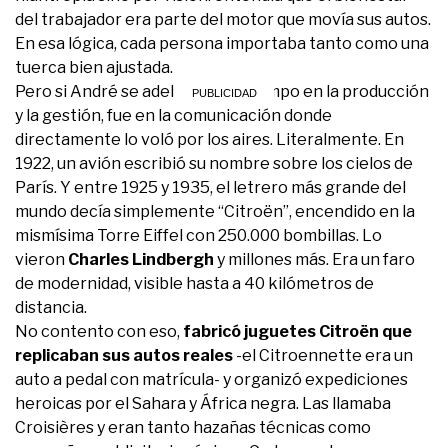
del trabajador era parte del motor que movía sus autos.
En esa lógica, cada persona importaba tanto como una
tuerca bien ajustada.
Pero si André se adelantó a su tiempo en la producción
y la gestión, fue en la comunicación donde
directamente lo voló por los aires. Literalmente. En
1922, un avión escribió su nombre sobre los cielos de
París. Y entre 1925 y 1935, el letrero más grande del
mundo decía simplemente “Citroën”, encendido en la
mismísima Torre Eiffel con 250.000 bombillas. Lo
vieron
Charles Lindbergh
y millones más. Era un faro
de modernidad, visible hasta a 40 kilómetros de
distancia.
No contento con eso,
fabricó juguetes Citroën que
replicaban sus autos reales
-el Citroennette era un
auto a pedal con matrícula- y organizó expediciones
heroicas por el Sahara y África negra. Las llamaba
Croisières y eran tanto hazañas técnicas como