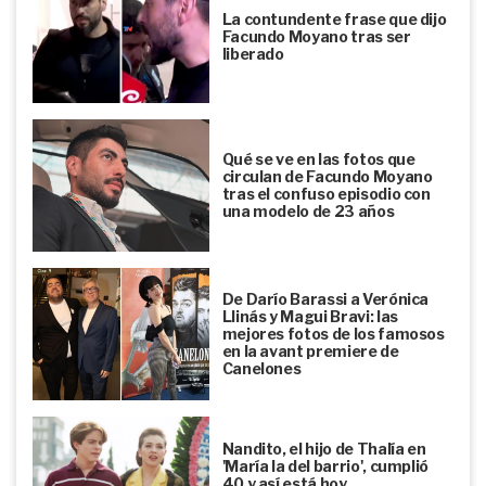
La contundente frase que dijo
Facundo Moyano tras ser
liberado
Qué se ve en las fotos que
circulan de Facundo Moyano
tras el confuso episodio con
una modelo de 23 años
De Darío Barassi a Verónica
Llinás y Magui Bravi: las
mejores fotos de los famosos
en la avant premiere de
Canelones
Nandito, el hijo de Thalía en
'María la del barrio', cumplió
40 y así está hoy