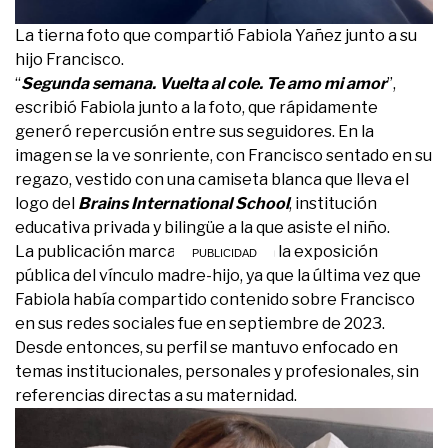
La tierna foto que compartió Fabiola Yañez junto a su
hijo Francisco.
“
Segunda semana. Vuelta al cole. Te amo mi amor
”,
escribió Fabiola junto a la foto, que rápidamente
generó repercusión entre sus seguidores. En la
imagen se la ve sonriente, con Francisco sentado en su
regazo, vestido con una camiseta blanca que lleva el
logo del
Brains International School
, institución
educativa privada y bilingüe a la que asiste el niño.
La publicación marca un regreso a la exposición
pública del vínculo madre-hijo, ya que la última vez que
Fabiola había compartido contenido sobre Francisco
en sus redes sociales fue en septiembre de 2023.
Desde entonces, su perfil se mantuvo enfocado en
temas institucionales, personales y profesionales, sin
referencias directas a su maternidad.