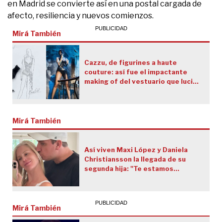
en Madrid se convierte así en una postal cargada de
afecto, resiliencia y nuevos comienzos.
Mirá También
Cazzu, de figurines a haute
couture: así fue el impactante
making of del vestuario que lució
en el Movistar Arena
Mirá También
Así viven Maxi López y Daniela
Christiansson la llegada de su
segunda hija: "Te estamos
esperando"
Mirá También