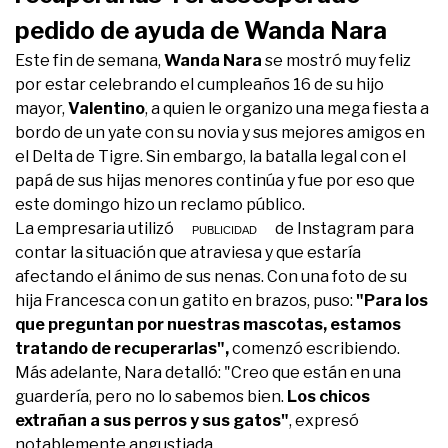
pedido de ayuda de Wanda Nara
Este fin de semana,
Wanda Nara
se mostró muy feliz
por estar celebrando el cumpleaños 16 de su hijo
mayor,
Valentino
, a quien le organizo una mega fiesta a
bordo de un yate con su novia y sus mejores amigos en
el Delta de Tigre. Sin embargo, la batalla legal con el
papá de sus hijas menores continúa y fue por eso que
este domingo hizo un reclamo público.
La empresaria utilizó sus historias de Instagram para
contar la situación que atraviesa y que estaría
afectando el ánimo de sus nenas. Con una foto de su
hija Francesca con un gatito en brazos, puso:
"Para los
que preguntan por nuestras mascotas, estamos
tratando de recuperarlas",
comenzó escribiendo.
Más adelante, Nara detalló: "Creo que están en una
guardería, pero no lo sabemos bien.
Los chicos
extrañan a sus perros y sus gatos"
, expresó
notablemente angustiada.