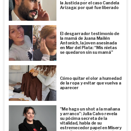
la Justicia por el caso Candela
Arizaga: por qué fue liberado
El desgarrador testimonio de
la mamá de Juana Mailén
Antonich, la joven asesinada
en Mar del Plata: “Mis nietas
se quedaron sin su mamá”
Cómo quitar el olor a humedad
de la ropa y evitar que vuelva a
aparecer
"Me hago un shot a la mañana
y arranco": Julia Calvo revela
su pócima secreta de la
vitalidad, habla de su
estremecedor papel en Misery