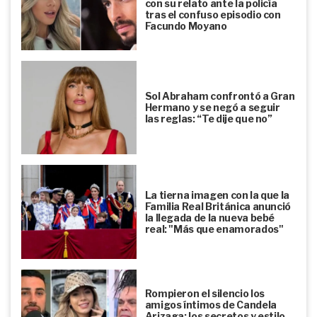
con su relato ante la policía
tras el confuso episodio con
Facundo Moyano
Sol Abraham confrontó a Gran
Hermano y se negó a seguir
las reglas: “Te dije que no”
La tierna imagen con la que la
Familia Real Británica anunció
la llegada de la nueva bebé
real: "Más que enamorados"
Rompieron el silencio los
amigos íntimos de Candela
Arizaga: los secretos y estilo