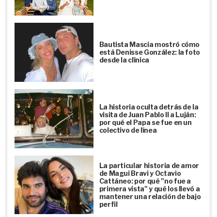
Bautista Mascia mostró cómo
está Denisse González: la foto
desde la clínica
La historia oculta detrás de la
visita de Juan Pablo II a Luján:
por qué el Papa se fue en un
colectivo de línea
La particular historia de amor
de Magui Bravi y Octavio
Cattáneo: por qué "no fue a
primera vista" y qué los llevó a
mantener una relación de bajo
perfil