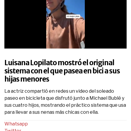
0
seconds
of
Luisana Lopilato mostró el original
21
seconds
sistema con el que pasea en bici a sus
hijas menores
La actriz compartió en redes un video del soleado
paseo en bicicleta que disfrutó junto a Michael Bublé y
sus cuatro hijos, mostrando el práctico sistema que usa
para llevar a sus nenas más chicas con ella.
Whatsapp
Twitter