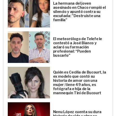
La hermana del joven
asesinado en Chaco rompió el
silencio y apuntó contra su
excuñada: "Destruiste una
familia"
El meteorólogo de Telefe le
contestó a José Bianco y
aclaró su formación
profesional: “Pueden
buscarlo”
Quién es Cecilia de Bucourt, la
ex modelo que contó su
historia de amor con una
mujer: tiene 49 años, es
fotógrafa e hija de la
mannequin Tini de Bucourt
Nenu López cuenta su dura
historia de vida y abre su