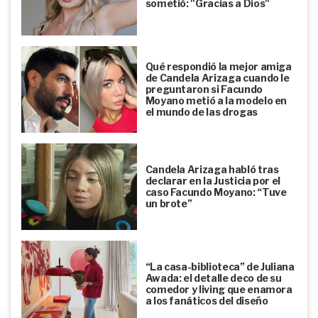
sometió: "Gracias a Dios"
Qué respondió la mejor amiga
de Candela Arizaga cuando le
preguntaron si Facundo
Moyano metió a la modelo en
el mundo de las drogas
Candela Arizaga habló tras
declarar en la Justicia por el
caso Facundo Moyano: “Tuve
un brote”
“La casa-biblioteca” de Juliana
Awada: el detalle deco de su
comedor y living que enamora
a los fanáticos del diseño