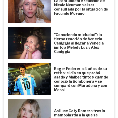
La contundente reacción de
Nicole Neumann al ser
consultada por la situación de
Facundo Moyano
"Conociendo mi ciudad": la
tierna reacción de Venezia
Caniggia al llegar a Venecia
junto a Melody Luz y Alex
Caniggia
Roger Federer a 4 años de su
retiro: el día en que probó
asado y Malbec tinto y cuando
conoció la Bombonera y se
comparó con Maradona y con
Messi
Así luce Coty Romero tras la
mamoplastia a la que se