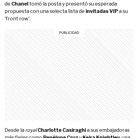
de
Chanel
tomó la posta y presentó su esperada
propuesta con una selecta lista de
invitadas VIP
a su
'front row'.
Desde la
royal
Charlotte Casiraghi
a sus embajadoras
más fieles como
Penélope Cruz
y
Keira Knightley
, una