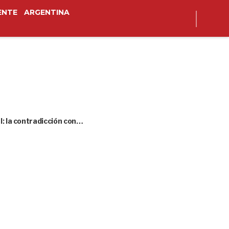
ENTE
ARGENTINA
l: la contradicción con…