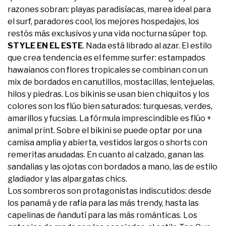
razones sobran: playas paradisíacas, marea ideal para
el surf, paradores cool, los mejores hospedajes, los
restós más exclusivos y una vida nocturna súper top.
STYLE EN EL ESTE
. Nada está librado al azar. El estilo
que crea tendencia es el femme surfer: estampados
hawaianos con flores tropicales se combinan con un
mix de bordados en canutillos, mostacillas, lentejuelas,
hilos y piedras. Los bikinis se usan bien chiquitos y los
colores son los flúo bien saturados: turquesas, verdes,
amarillos y fucsias. La fórmula imprescindible es flúo +
animal print. Sobre el bikini se puede optar por una
camisa amplia y abierta, vestidos largos o shorts con
remeritas anudadas. En cuanto al calzado, ganan las
sandalias y las ojotas con bordados a mano, las de estilo
gladiador y las alpargatas chics.
Los sombreros son protagonistas indiscutidos: desde
los panamá y de rafia para las más trendy, hasta las
capelinas de ñandutí para las más románticas. Los