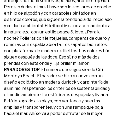
anteojos de moda son los espejados, al estilo Top Gun.
Pero sin dudas, el must have son los collares de crochet
en hilo de algodón y con caracoles pintados en
distintos colores, que siguen la tendencia del reciclado
y cuidado ambiental. El leitmotiv es un acercamiento a
la naturaleza, con un estilo peace & love. ¿Para la
noche? Polleras con lentejuelas, camperas de cuero y
remeras con espalda abierta. Los zapatos bien altos,
con plataforma de madera o stilettos. Los colores flúo
siguen después de las doce. Eso sí, no más de dos
prendas con esta onda y … ¡a brillar mi amor!
PARADORES TOP
. El número uno sigue siendo Citi
Montoya Beach. El parador se hizo a nuevo con un
diseño ecológico en madera, durlock y carpintería de
aluminio, respetando los criterios de sustentabilidad y
el medio ambiente. La estética es despojada y liviana.
Está integrado a la playa, con ventanas y puertas
amplias y transparentes, y con una rampa que baja
hacia el mar. Allí se va a poder disfrutar de la mejor