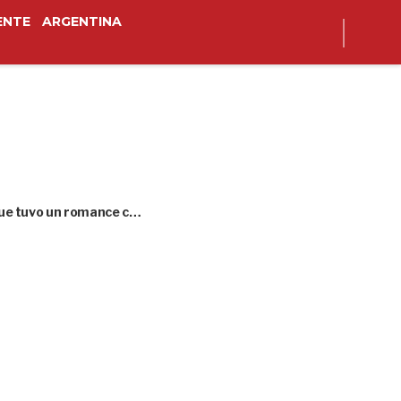
ENTE
ARGENTINA
 que tuvo un romance c…