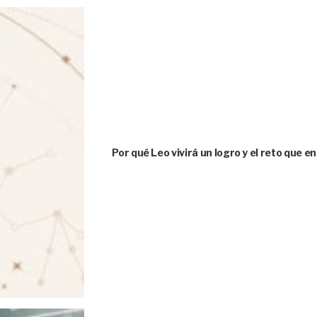
Por qué Leo vivirá un logro y el reto que e