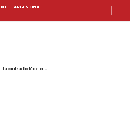
ENTE
ARGENTINA
l: la contradicción con…