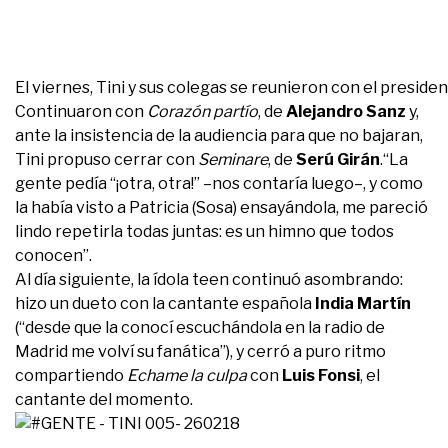
El viernes, Tini y sus colegas se reunieron con el preside
Continuaron con
Corazón partío
, de
Alejandro Sanz
y,
ante la insistencia de la audiencia para que no bajaran,
Tini propuso cerrar con
Seminare
, de
Serú Girán
.“La
gente pedía “¡otra, otra!” –nos contaría luego–, y como
la había visto a Patricia (Sosa) ensayándola, me pareció
lindo repetirla todas juntas: es un himno que todos
conocen”.
Al día siguiente, la ídola teen continuó asombrando:
hizo un dueto con la cantante española
India Martín
(“desde que la conocí escuchándola en la radio de
Madrid me volví su fanática”), y cerró a puro ritmo
compartiendo
Echame la culpa
con
Luis Fonsi
, el
cantante del momento.