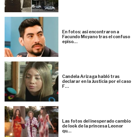
En fotos: así encontraron a
Facundo Moyano tras el confuso
episo…
Candela Arizaga habló tras
declarar en la Justicia por el caso
F…
Las fotos del inesperado cambio
de look de la princesa Leonor
qu…