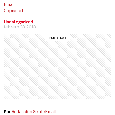
Email
Copiar url
Uncategorized
febrero 28, 2018
Por
Redacción Gente
Email