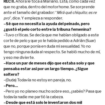
REC II.
Ahora le toca a Mariano. Está, como cada vez
que no graba, dentro del motorhome. Se sorprende
ante el tamaño del grabador: “
Mirá qué chiquito; es re
pro
”, dice. Y empieza a responder.
–Sé que no necesita la ayuda del peinado, pero
¿gustó el pelo corto entre la tribuna femenina?
–Tuvo críticas. Se decía que me habían obligado a este
corte de pelo y que yo le había pedido a Adrián (Suar)
que no, porque ponía en duda mi sexualidad. Yo no
tengo ninguna duda al respecto. Se habló mucho de mí,
y eso me divierte.
–Hace un par de meses dijo que estaba solo y que
pensaba estar así por un largo tiempo. ¿Sigue
soltero?
–(Duda) Todavía no estoy en pareja, no.
–Pero…
–Pero yo no planeo mucho sobre eso, ¿sabés? Pasa que
todavía nadie me partió la cabeza.
–Desde que está solo le inventaron dos mil