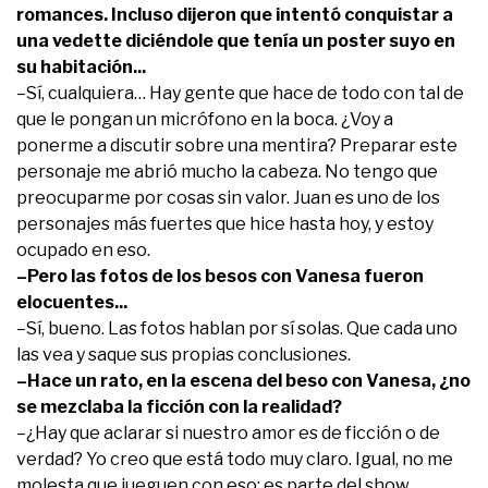
romances. Incluso dijeron que intentó conquistar a
una vedette diciéndole que tenía un poster suyo en
su habitación...
–Sí, cualquiera… Hay gente que hace de todo con tal de
que le pongan un micrófono en la boca. ¿Voy a
ponerme a discutir sobre una mentira? Preparar este
personaje me abrió mucho la cabeza. No tengo que
preocuparme por cosas sin valor. Juan es uno de los
personajes más fuertes que hice hasta hoy, y estoy
ocupado en eso.
–Pero las fotos de los besos con Vanesa fueron
elocuentes...
–Sí, bueno. Las fotos hablan por sí solas. Que cada uno
las vea y saque sus propias conclusiones.
–Hace un rato, en la escena del beso con Vanesa, ¿no
se mezclaba la ficción con la realidad?
–¿Hay que aclarar si nuestro amor es de ficción o de
verdad? Yo creo que está todo muy claro. Igual, no me
molesta que jueguen con eso: es parte del show.