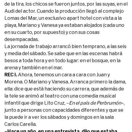
de la tira, los chicos se fueron juntos, por las suyas, en el
Audi del actor. Cuando la producción llegó al complejo
Lomas del Mar, un exclusivo apart hotel con vista a la
playa, Mariano y Vanesa ya estaban alojados (cada uno
en su cuarto, por supuesto) y con sus cosas
desempacadas.
La jornada de trabajo arrancó bien temprano, a las seis
y media del sábado. Se sabe que en las escenas habrá
besos a toda hora y en todo lugar: en el bosque, en la
arena y también en el mar.
REC I.
Ahora, tenemos un cara a cara con Juan y
Morena. O Mariano y Vanesa. Arranca primero la dama,
ella: dice que está haciendo su carrera, que además de
la tele se animó al teatro con una comedia musical
infantil que dirige Lito Cruz, –
En el país de Perbrumón
–,
junto a personas con capacidades diferentes y que se
la puede ir a ver los sábados y domingos en la sala
Carlos Carella.
–Hace un año, en una entrevista, dijo que estaba