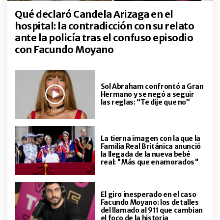
me gusta de venir"
ENTRETENIMIENTO
Qué declaró Candela Arizaga en el
Maru Botana recordó qué fue lo
hospital: la contradicción con su relato
primero que pensó cuando le
ante la policía tras el confuso episodio
dijeron que su bebé había muerto
con Facundo Moyano
GALERIAS
Así fue el íntimo bautismo de
Juana, la hija de Gonzalo Montiel y
Sol Abraham confrontó a Gran
Karina Nacucchio: de la
Hermano y se negó a seguir
decoración y los looks a las fotos
las reglas: “Te dije que no”
más dulces del festejo
ENTRETENIMIENTO
Tras los falsos rumores de
embarazo, Estefanía Pasquini
La tierna imagen con la que la
hizo un duro descargo y reveló el
Familia Real Británica anunció
la llegada de la nueva bebé
dolor oculto detrás de su lucha
real: "Más que enamorados"
por ser mamá: "Revive el duelo"
ENTRETENIMIENTO
"Me dijo que mi embarazo le
arruinaba la carrera": Romina
El giro inesperado en el caso
Orthusteguy contó la verdad de
Facundo Moyano: los detalles
del llamado al 911 que cambian
su relación con Eduardo Carrera
el foco de la historia