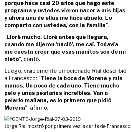
Rufina: “Es hermoso verte crecer”
porque hace casi 20 años que hago este
programa y ustedes vieron nacer a mis hijas
y ahora una de ellas me hace abuelo. Lo
ENTRETENIMIENTO
“¡Bienvenido Vito!”: la emotiva
comparto con ustedes, con la familia
".
primera foto que compartieron
María Belén Ludueña y Jorge
"
Lloré mucho. Lloré antes que llegara,
Macri de su hijo
cuando me dijeron 'nació', me caí. Todavía
ENTRETENIMIENTO
me cuesta creer que esas manitos son de mi
Así fue la inolvidable salida de
nieto
", contó.
Franco Giordano, el hijo de Romina
Yan, con su abuela Cris Morena
Luego, visiblemente emocionado Rial describió
a Francesco: "
Tiene la boca de Morena y mis
ENTRETENIMIENTO
manos. Un poco de cada uno. Tiene mucho
Ricardo Darin: los miedos de ser
pelo y unas pestañas increíbles. Van a
abuelo de Dante y el conmovedor
"reto" de la distancia con la
pelarlo mañana, es lo primero que pidió
familia de Úrsula Corberó y el
Morena
", afirmó.
Chino
ENTRETENIMIENTO
Franco Poggio íntimo, sobre su
Jorge Rial mostró por primera vez la carita de Francesco, 
vida con Lizardo Ponce: "Sería