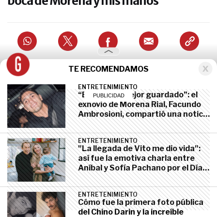
boca de Morena y mis manos"
ACTUALIDAD
marzo 27, 2019
TE RECOMENDAMOS
ENTRETENIMIENTO
“El secreto mejor guardado”: el
exnovio de Morena Rial, Facundo
Ambrosioni, compartió una noticia
inesperada en sus redes
ENTRETENIMIENTO
"La llegada de Vito me dio vida":
así fue la emotiva charla entre
Aníbal y Sofía Pachano por el Día
de los Abuelos
ENTRETENIMIENTO
Cómo fue la primera foto pública
del Chino Darin y la increíble