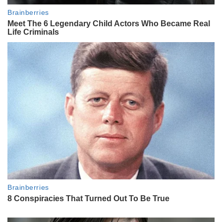
ENTRETENIMIENTO
De vender ropa en Facebook a
empujar a Franco Colapinto a la
F1: así es la vida de su madre,
Andrea Trofimczuk
ENTRETENIMIENTO
El enternecedor posteo de Eva
Bargiela y Gianluca Simeone por
los 6 meses de Faustino
INTIMOS
Andrea del Boca, íntima: "Me
animé a salir de mi zona de
confort"
ENTRETENIMIENTO
Nació Vito, el hijo de María Belén
Ludueña y Jorge Macri