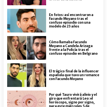
de Gran Hermano y el nacimiento
ENTRETENIMIENTO
de su hija Mía
El pedido de las hijas de Wanda
Nara a su abuelo Andrés que
En fotos: así encontraron a
enterneció a toda la familia:
Facundo Moyano tras el
“Gracias Nono”
confuso episodio con una
modelo de 23 años
INTIMOS
Yazmín Jaureguy cuenta la
intimidad de su vida con el Colo
Cómo llamaba Facundo
Barco: "Somos una familia súper
Moyano a Candela Arizaga
sencilla"
frente a la Policía tras el
confuso episodio en Belgrano
ENTRETENIMIENTO
Cuál fue la primera palabra que
dijo Arturo, el bebé de Jimena
Barón y Matías Palleiro
El trágico final de la influencer
española que tuvo un romance
con Facundo Moyano
ENTRETENIMIENTO
Sandra Borghi presenta a su
nuevo novio: quién es y las fotos
Por qué Tauro vivirá alivio y el
de su romántico viaje al Caribe
giro que enfrentará Leo: el
horóscopo, signo por signo,
para este miércoles 5 de