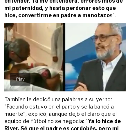
entender. Ya me entenderá, errores mios de
mi paternidad, y hasta perdonar esto que
hice, convertirme en padre a manotazo
s".
ENTRETENIMIENTO
José María Muscari y su hijo Lucio
se entrevistan mano a mano en el
Día del Padre y cuentan su
historia: "Sentimos que éramos
familia desde el primer día"
ENTRETENIMIENTO
Stephanie Demner será mamá
nuevamente: el tierno posteo con
Guido Pella y Arianna sosteniendo
la ecografía
ENTRETENIMIENTO
Las fotos del baby shower
sorpresa de Juli Puente:
emociones a flor de piel,
Tambíen le dedicó una palabras a su yerno:
decoración al aire libre y una tarde
"Facundo estuvo en el parto y se la bancó a
de creatividad para Serena
ENTRETENIMIENTO
muerte”, explicó, aunque dejó el claro que el
La emoción de Wanda Nara tras
equipo de fútbol no se negocia: "
Ya lo hice de
ganar su primer Martín Fierro
River. Sé que el padre es cordobés, pero mi
como Mejor Conductora: “Soñaba