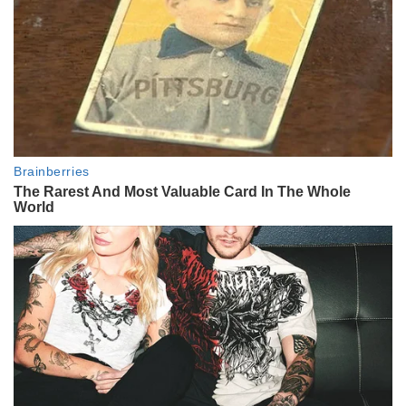
ENTRETENIMIENTO
La tierna foto con la que Juli
Puente anunció el nacimiento de
Serena, su primera hija: "Llegó el
día"
ENTRETENIMIENTO
Se conoció por primera vez el
rostro de Lando, el hijo de Maxi
López y Daniela Christiansson:
"Le mostraron la carita"
ENTRETENIMIENTO
De Paulo Dybala al Chino Darin y
Matías Palleiro: así pasaron los
famosos su primer Día del padre
ENTRETENIMIENTO
Benicio, el motor de su vida: el día
que Ernestina Pais decidió ser
madre con Alejandro Guyot, "un
cowboy moderno"