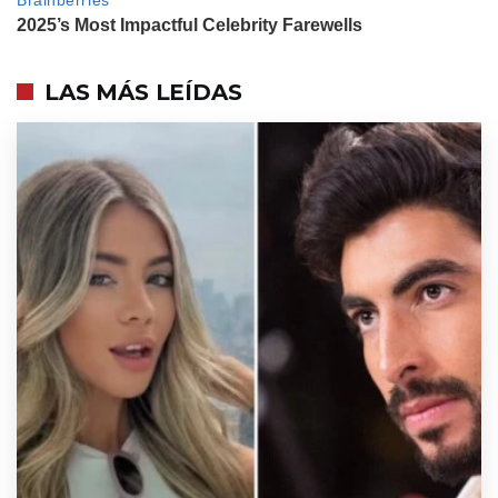
ENTRETENIMIENTO
Así fue el íntimo cumpleaños de
Oriana Sabatini: en Roma, con Gia
LAS MÁS LEÍDAS
en brazos y con emocionantes
saludos
ENTRETENIMIENTO
La inesperada confesión de Maia
Reficco al contar cómo es
acompañar a Franco Colapinto en
la F1
ENTRETENIMIENTO
Así fue el reencuentro de Franco
Poggio con Lizardo Ponce tras su
paso por Gran Hermano: "Me
esperó con un ramo de flores"
ENTRETENIMIENTO
Cómo vive Valentina Cervantes
sus días en el Mundial y la
tradición que no quiere que sus
hijos pierdan: "Eso es lo que más