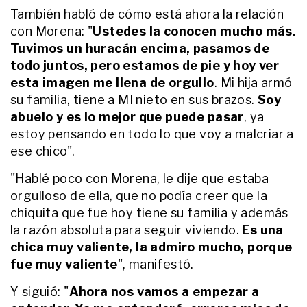
papá con él"
También habló de cómo está ahora la relación
con Morena: "
Ustedes la conocen mucho más.
ENTRETENIMIENTO
Tuvimos un huracán encima, pasamos de
En fotos, los momentos familiares
más tiernos de los Martín Fierro
todo juntos, pero estamos de pie y hoy ver
2026: de Georgina Barbarossa a
esta imagen me llena de orgullo
. Mi hija armó
Karina Mazzocco
su familia, tiene a MI nieto en sus brazos.
Soy
abuelo y es lo mejor que puede pasar
ENTRETENIMIENTO
, ya
Familia ensamblada: así fue el
estoy pensando en todo lo que voy a malcriar a
encuentro de Mauro Icardi, sus
ese chico".
hijas, La China Suárez, Nico Cabré,
Rocío Pardo y Rufina
"Hablé poco con Morena, le dije que estaba
ENTRETENIMIENTO
orgulloso de ella, que no podía creer que la
Cómo es hoy la vida de Carolina
chiquita que fue hoy tiene su familia y además
Amoroso tras la llegada de su hijo
la razón absoluta para seguir viviendo.
Vicente: "Decidí seguir el camino
Es una
de las pasiones"
chica muy valiente, la admiro mucho, porque
fue muy valiente
", manifestó.
ENTRETENIMIENTO
Taína, la hija de Valeria Mazza,
Y siguió: "
Ahora nos vamos a empezar a
habló del revuelo tras presentar a
su novio y dijo cómo reaccionó él