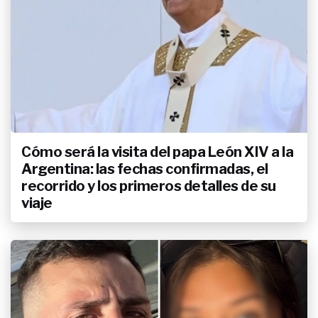
autocrítica de Manu Urcera, el
esposo de Nicole Neumann, sobre
su rol como padre
ENTRETENIMIENTO
Las 20 fotos inéditas de Emilia
Barassi, la hija de Darío que hoy
cumple 7 años
ENTRETENIMIENTO
Cómo será la visita del papa León XIV a la
La letal frase del Turco García a
Argentina: las fechas confirmadas, el
Mariela, su mujer, en Gran
Hermano tras su 'shippeo' con
recorrido y los primeros detalles de su
otro jugador
viaje
ACTUALIDAD
Amor, periodismo y Selección: del
embarazo por videollamada en
Qatar 2022 al nuevo Mundial de
Martín Arevalo lejos de Cora
Debarbieri y la pequeña Isabella
ENTRETENIMIENTO
Michelle Masson rompió el silencio