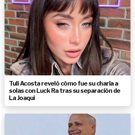
Jésica Cirio embarazada: reveló el
sexo del bebé y dio detalles de su
romance con Nicolás Trombino
ENTRETENIMIENTO
La China Suárez sorprendió con
una fuerte frase para Mauro
Icardi: “Amo la familia que
estamos formando”
ENTRETENIMIENTO
Juana Repetto contó la verdad
sobre la salud de Timoteo, su
bebé
Tuli Acosta reveló cómo fue su charla a
solas con Luck Ra tras su separación de
ENTRETENIMIENTO
La Joaqui
Franco Zunino habla de su
presente con Nenu López y revela
la batalla silenciosa que enfrenta
tras Gran Hermano: "Me cuesta
mirarme al espejo"
ENTRETENIMIENTO
"Trato de hacer mea culpa”: la