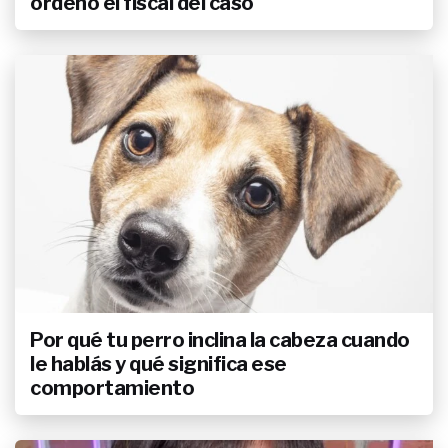
ordenó el fiscal del caso
Facundo Arana compartió fotos
junto a María Susini y le dedicó a
su hija un mensaje conmovedor:
"Pensándote en cada paso"
ACTUALIDAD
El Cholo Sottile presenta a su hija
Sofía y revela el sueño
mundialista que cumplió con ella:
"No pensé que iba a ocurrir tan
rápido"
ENTRETENIMIENTO
Carina Zampini y su regreso a "La
Peña de Morfi" después de 10
años: del emocionante recuerdo
de Gerardo Rozín a la dupla con
Diego Leuco
ENTRETENIMIENTO
El renacimiento de Topa: "En los
Por qué tu perro inclina la cabeza cuando
momentos más difíciles es donde
le hablás y qué significa ese
más hay que poner el cuerpo"
comportamiento
ENTRETENIMIENTO