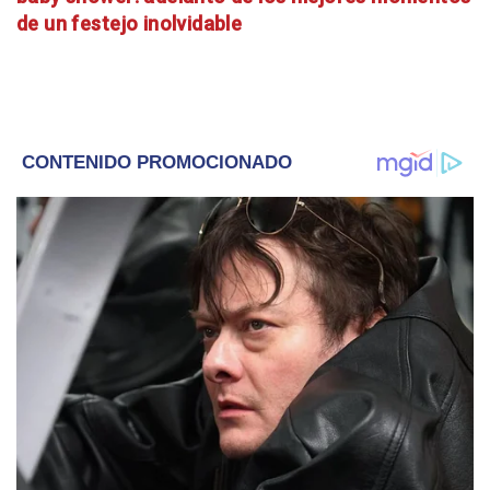
de un festejo inolvidable
ENTRETENIMIENTO
Con fotos inéditas: la
emocionante carta que Cathy
Fulop le dedicó a su nieta Gia por
sus 5 meses
ENTRETENIMIENTO
Juli Puente compartió el
emocionante video del nacimiento
de Serena: "Bienvenida, amor de
nuestras vidas"
ACTUALIDAD
Así es Enrique Macaya Márquez
puertas adentro: su hija y sus
nietos revelaron cómo es el
hombre detrás de la leyenda
ENTRETENIMIENTO
Nicole Neumann definió con una
frase al novio de su hija Allegra
Cubero y sorprendió a todos