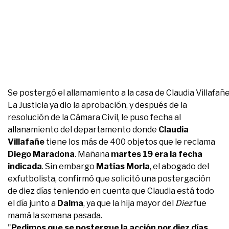
Se postergó el allamamiento a la casa de Claudia Villafañe
La Justicia ya dio la aprobación, y después de la
resolución de la Cámara Civil, le puso fecha al
allanamiento del departamento donde
Claudia
Villafañe
tiene los más de 400 objetos que le reclama
Diego Maradona
. Mañana
martes 19 era la fecha
indicada
. Sin embargo
Matías Morla
, el abogado del
exfutbolista, confirmó que solicitó una postergación
de diez días teniendo en cuenta que Claudia está todo
el día junto a
Dalma
, ya que la hija mayor del
Diez
fue
mamá la semana pasada.
"
Pedimos que se postergue la acción por diez días