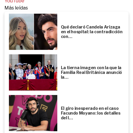
YouTube
Más leídas
Qué declaró Candela Arizaga
en el hospital: la contradicción
con…
La tierna imagen con la que la
Familia Real Británica anunció
la…
El giro inesperado en el caso
Facundo Moyano: los detalles
del l…