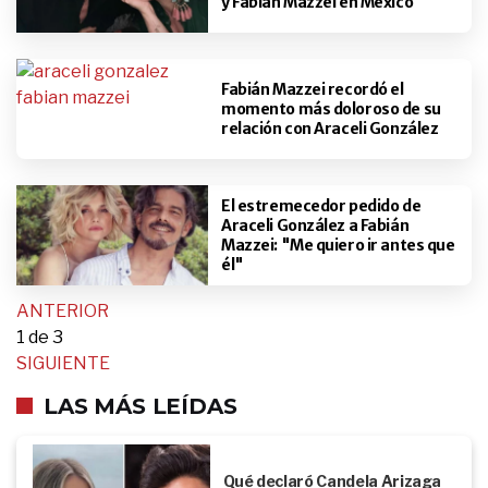
y Fabián Mazzei en México
Fabián Mazzei recordó el
momento más doloroso de su
relación con Araceli González
El estremecedor pedido de
Araceli González a Fabián
Mazzei: "Me quiero ir antes que
él"
ANTERIOR
1
de 3
SIGUIENTE
LAS MÁS LEÍDAS
Qué declaró Candela Arizaga