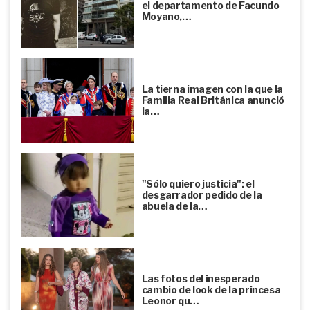
el departamento de Facundo
Moyano,…
La tierna imagen con la que la
Familia Real Británica anunció
la…
"Sólo quiero justicia": el
desgarrador pedido de la
abuela de la…
Las fotos del inesperado
cambio de look de la princesa
Leonor qu…