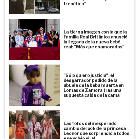
frenético"
La tierna imagen con la que la
Familia Real Británica anunció
la llegada de la nueva bebé
real: "Más que enamorados"
"Sólo quiero justicia": el
desgarrador pedido de la
abuela de la beba muerta en
Lomas de Zamora tras una
supuesta caída de la cama
Las fotos del inesperado
cambio de look de la princesa
Leonor que sorprendió a todos
y se volvió viral