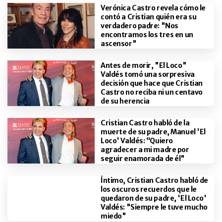
Verónica Castro revela cómo le
contó a Cristian quién era su
verdadero padre: "Nos
encontramos los tres en un
ascensor"
Antes de morir, "El Loco"
Valdés tomó una sorpresiva
decisión que hace que Cristian
Castro no reciba ni un centavo
de su herencia
Cristian Castro habló de la
muerte de su padre, Manuel 'El
Loco' Valdés: “Quiero
agradecer a mi madre por
seguir enamorada de él"
Íntimo, Cristian Castro habló de
los oscuros recuerdos que le
quedaron de su padre, 'El Loco'
Valdés: "Siempre le tuve mucho
miedo"