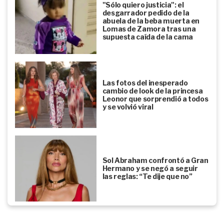
"Sólo quiero justicia": el
desgarrador pedido de la
abuela de la beba muerta en
Lomas de Zamora tras una
supuesta caída de la cama
Las fotos del inesperado
cambio de look de la princesa
Leonor que sorprendió a todos
y se volvió viral
Sol Abraham confrontó a Gran
Hermano y se negó a seguir
las reglas: “Te dije que no”