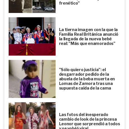
frenético"
La tierna imagen con la que la
Familia Real Británica anunció
la llegada de la nueva bebé
real: "Más que enamorados"
"Sólo quiero justicia": el
desgarrador pedido de la
abuela de la beba muerta en
Lomas de Zamora tras una
supuesta caída de la cama
Las fotos del inesperado
cambio de look de la princesa
Leonor que sorprendió a todos
y se volvió viral