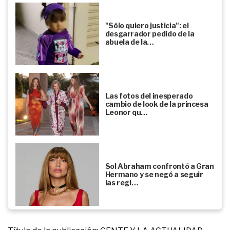
"Sólo quiero justicia": el
desgarrador pedido de la
abuela de la…
Las fotos del inesperado
cambio de look de la princesa
Leonor qu…
Sol Abraham confrontó a Gran
Hermano y se negó a seguir
las regl…