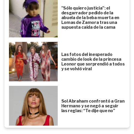
"Sólo quiero justicia": el
desgarrador pedido de la
abuela de la beba muerta en
Lomas de Zamora tras una
supuesta caída de la cama
Las fotos del inesperado
cambio de look de la princesa
Leonor que sorprendió a todos
y se volvió viral
Sol Abraham confrontó a Gran
Hermano y se negó a seguir
las reglas: “Te dije que no”