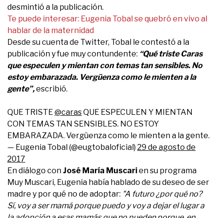
desmintió a la publicación.
Te puede interesar: Eugenia Tobal se quebró en vivo al
hablar de la maternidad
Desde su cuenta de Twitter, Tobal le contestó a la
publicación y fue muy contundente:
“Qué triste Caras
que especulen y mientan con temas tan sensibles. No
estoy embarazada. Vergüenza como le mienten a la
gente”,
escribió.
QUE TRISTE
@caras
QUE ESPECULEN Y MIENTAN
CON TEMAS TAN SENSIBLES. NO ESTOY
EMBARAZADA. Vergüenza como le mienten a la gente.
— Eugenia Tobal (@eugtobaloficial)
29 de agosto de
2017
En diálogo con
José María Muscari
en su programa
Muy Muscari, Eugenia había hablado de su deseo de ser
madre y por qué no de adoptar:
"A futuro ¿por qué no?
Sí, voy a ser mamá porque puedo y voy a dejar el lugar a
la adopción a esas mamás que no pueden porque, en