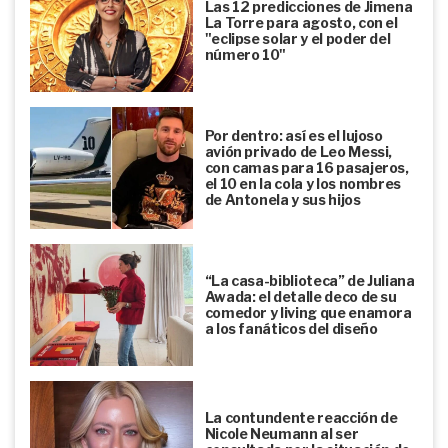
Las 12 predicciones de Jimena
La Torre para agosto, con el
"eclipse solar y el poder del
número 10"
Por dentro: así es el lujoso
avión privado de Leo Messi,
con camas para 16 pasajeros,
el 10 en la cola y los nombres
de Antonela y sus hijos
“La casa-biblioteca” de Juliana
Awada: el detalle deco de su
comedor y living que enamora
a los fanáticos del diseño
La contundente reacción de
Nicole Neumann al ser