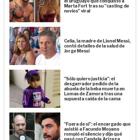
el uruguayo que conquistó a
Marta Fort tras su "casting de
novios" viral
Celia, la madre de Lionel Messi,
contó detalles de la salud de
Jorge Messi
"Sólo quiero justicia": el
desgarrador pedido de la
abuela de la beba muerta en
Lomas de Zamora tras una
supuesta caída de la cama
"Fuera de sí": el encargado que
asistió a Facundo Moyano
rompió el silencio y dijo qué
pasó con Candela Arizaga