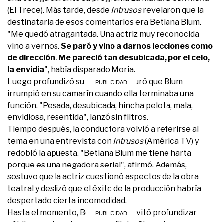
(El Trece). Más tarde, desde
Intrusos
revelaron que la
destinataria de esos comentarios era Betiana Blum.
"Me quedó atragantada. Una actriz muy reconocida
vino a vernos.
Se paró y vino a darnos lecciones como
de dirección. Me pareció tan desubicada, por el celo,
la envidia
", había disparado Moria.
Luego profundizó su relato y aseguró que Blum
irrumpió en su camarín cuando ella terminaba una
función. "Pesada, desubicada, hincha pelota, mala,
envidiosa, resentida", lanzó sin filtros.
Tiempo después, la conductora volvió a referirse al
tema en una entrevista con
Intrusos
(América TV) y
redobló la apuesta. "Betiana Blum me tiene harta
porque es una negadora serial", afirmó. Además,
sostuvo que la actriz cuestionó aspectos de la obra
teatral y deslizó que el éxito de la producción habría
despertado cierta incomodidad.
Hasta el momento, Betiana Blum evitó profundizar