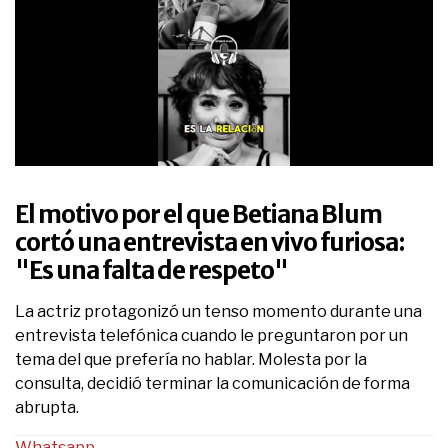
0
seconds
of
El motivo por el que Betiana Blum
1
minute,
cortó una entrevista en vivo furiosa:
18
"Es una falta de respeto"
seconds
La actriz protagonizó un tenso momento durante una
entrevista telefónica cuando le preguntaron por un
tema del que prefería no hablar. Molesta por la
consulta, decidió terminar la comunicación de forma
abrupta.
Whatsapp