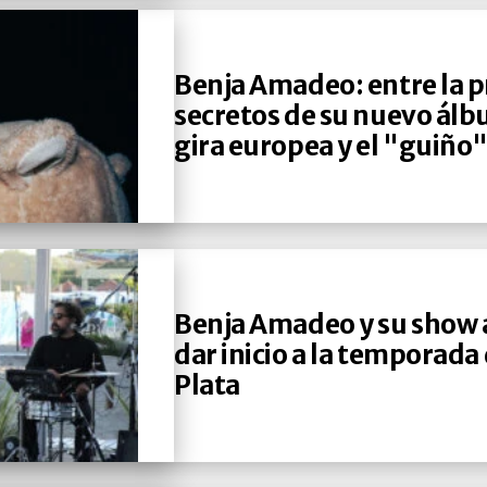
Benja Amadeo: entre la pr
secretos de su nuevo álb
gira europea y el "guiño"
Benja Amadeo y su show a
dar inicio a la temporada
Plata