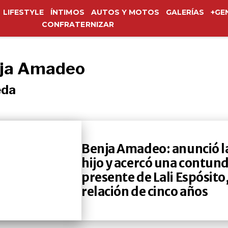
LIFESTYLE
ÍNTIMOS
AUTOS Y MOTOS
GALERÍAS
+GE
CONFRATERNIZAR
nja Amadeo
eda
Benja Amadeo: anunció l
hijo y acercó una contund
presente de Lali Espósit
relación de cinco años