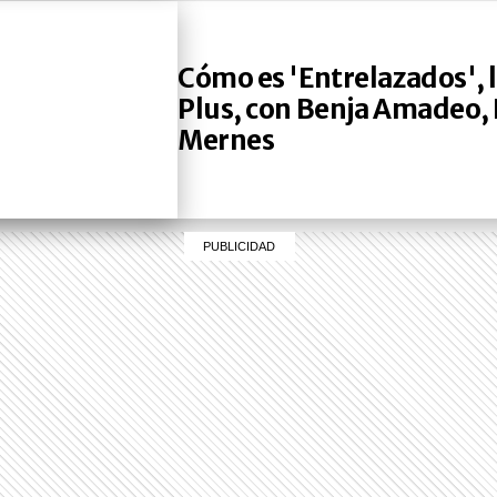
Cómo es 'Entrelazados', l
Plus, con Benja Amadeo, K
Mernes