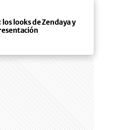
 los looks de Zendaya y
resentación