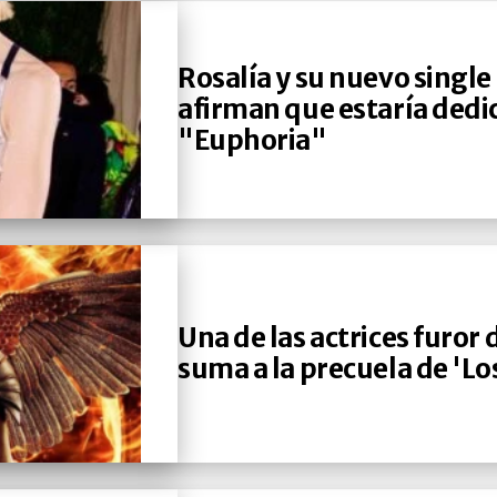
Rosalía y su nuevo single
afirman que estaría dedic
"Euphoria"
Una de las actrices furor d
suma a la precuela de 'L