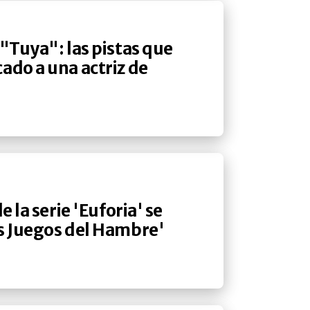
 "Tuya": las pistas que
ado a una actriz de
e la serie 'Euforia' se
os Juegos del Hambre'