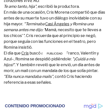
corazones VIVE RO.
Te amo tanto, hija"
, escribió la productora.
En más de una ocasión, Cris Morena compartió que días
antes de su muerte tuvo un diálogo inolvidable con su
hija mayor.
"Terminaba
Casi Ángeles
y Romina una
semana antes me dijo: '
Mamá, necesito que te lleves a
los chicos'
".
Cris recuerda que al principio se negó,
porque seguía con las funciones en el teatro, pero
Romina insistió.
El día que
Cris
buscó a sus nietos –Franco, Valentín y
Azul–, Romina se despidió pidiéndole:
"¡Cuidá a mis
hijos!"
. Y también reveló que le envió, un día antes de
morir, un mail con un mandala de los que solía pintar.
"Ella nunca mandaba mails"
, contó Cris haciendo
referencia a esas señales.