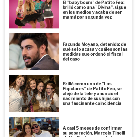
El "baby boom" de Patito Feo:
brilló como una "Divina", sigue
en los medios y acaba de ser
mamá por segunda vez
Facundo Moyano, detenido: de
qué se lo acusa y cuáles son las
medidas que ordenó el fiscal
del caso
Brilló como una de "Las
Populares" de Patito Feo, se
alejó de la tele y anunció el
nacimiento de sus hijas con
una fascinante coincidencia
A casi 5 meses de confirmar
su separación, Marcelo Tinelli