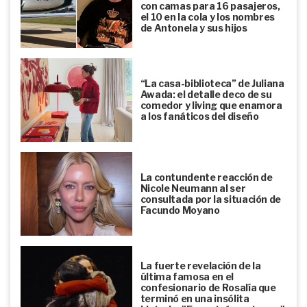
con camas para 16 pasajeros,
el 10 en la cola y los nombres
de Antonela y sus hijos
“La casa-biblioteca” de Juliana
Awada: el detalle deco de su
comedor y living que enamora
a los fanáticos del diseño
La contundente reacción de
Nicole Neumann al ser
consultada por la situación de
Facundo Moyano
La fuerte revelación de la
última famosa en el
confesionario de Rosalía que
terminó en una insólita