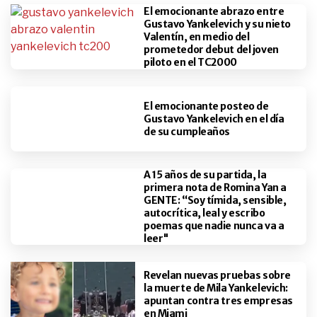
El emocionante abrazo entre
Gustavo Yankelevich y su nieto
Valentín, en medio del
prometedor debut del joven
piloto en el TC2000
El emocionante posteo de
Gustavo Yankelevich en el día
de su cumpleaños
A 15 años de su partida, la
primera nota de Romina Yan a
GENTE: “Soy tímida, sensible,
autocrítica, leal y escribo
poemas que nadie nunca va a
leer"
Revelan nuevas pruebas sobre
la muerte de Mila Yankelevich:
apuntan contra tres empresas
en Miami