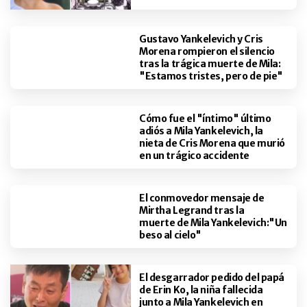
Gustavo Yankelevich y Cris
Morena rompieron el silencio
tras la trágica muerte de Mila:
"Estamos tristes, pero de pie"
Cómo fue el "íntimo" último
adiós a Mila Yankelevich, la
nieta de Cris Morena que murió
en un trágico accidente
El conmovedor mensaje de
Mirtha Legrand tras la
muerte de Mila Yankelevich:"Un
beso al cielo"
El desgarrador pedido del papá
de Erin Ko, la niña fallecida
junto a Mila Yankelevich en