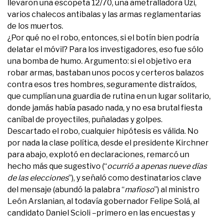
llevaron una escopeta 12/70, una ametralladora Uzi,
varios chalecos antibalas y las armas reglamentarias
de los muertos.
¿Por qué no el robo, entonces, si el botín bien podría
delatar el móvil? Para los investigadores, eso fue sólo
una bomba de humo. Argumento: si el objetivo era
robar armas, bastaban unos pocos y certeros balazos
contra esos tres hombres, seguramente distraídos,
que cumplían una guardia de rutina en un lugar solitario,
donde jamás había pasado nada, y no esa brutal fiesta
caníbal de proyectiles, puñaladas y golpes.
Descartado el robo, cualquier hipótesis es válida. No
por nada la clase política, desde el presidente Kirchner
para abajo, explotó en declaraciones, remarcó un
hecho más que sugestivo (“
ocurrió a apenas nueve días
de las elecciones
”), y señaló como destinatarios clave
del mensaje (abundó la palabra “
mafioso
”) al ministro
León Arslanian, al todavía gobernador Felipe Solá, al
candidato Daniel Scioli –primero en las encuestas y