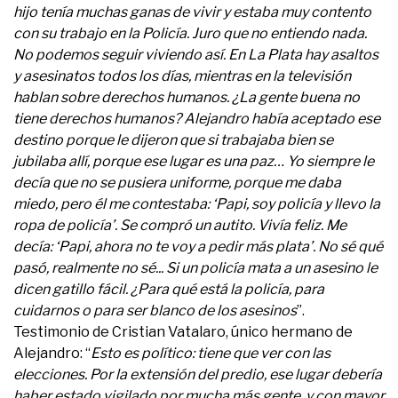
hijo tenía muchas ganas de vivir y estaba muy contento
con su trabajo en la Policía. Juro que no entiendo nada.
No podemos seguir viviendo así. En La Plata hay asaltos
y asesinatos todos los días, mientras en la televisión
hablan sobre derechos humanos. ¿La gente buena no
tiene derechos humanos? Alejandro había aceptado ese
destino porque le dijeron que si trabajaba bien se
jubilaba allí, porque ese lugar es una paz… Yo siempre le
decía que no se pusiera uniforme, porque me daba
miedo, pero él me contestaba: ‘Papi, soy policía y llevo la
ropa de policía’. Se compró un autito. Vivía feliz. Me
decía: ‘Papi, ahora no te voy a pedir más plata’. No sé qué
pasó, realmente no sé... Si un policía mata a un asesino le
dicen gatillo fácil. ¿Para qué está la policía, para
cuidarnos o para ser blanco de los asesinos
”.
Testimonio de Cristian Vatalaro, único hermano de
Alejandro: “
Esto es político: tiene que ver con las
elecciones. Por la extensión del predio, ese lugar debería
haber estado vigilado por mucha más gente, y con mayor