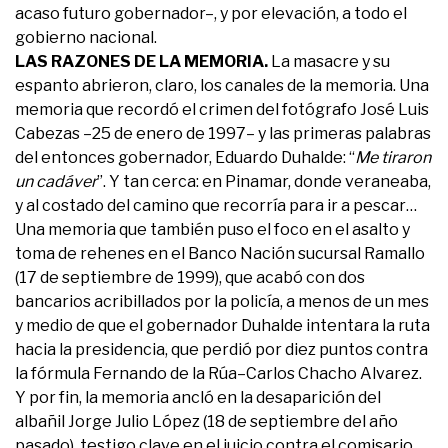
acaso futuro gobernador–, y por elevación, a todo el
gobierno nacional.
LAS RAZONES DE LA MEMORIA.
La masacre y su
espanto abrieron, claro, los canales de la memoria. Una
memoria que recordó el crimen del fotógrafo José Luis
Cabezas –25 de enero de 1997– y las primeras palabras
del entonces gobernador, Eduardo Duhalde: “
Me tiraron
un cadáver
”. Y tan cerca: en Pinamar, donde veraneaba,
y al costado del camino que recorría para ir a pescar…
Una memoria que también puso el foco en el asalto y
toma de rehenes en el Banco Nación sucursal Ramallo
(17 de septiembre de 1999), que acabó con dos
bancarios acribillados por la policía, a menos de un mes
y medio de que el gobernador Duhalde intentara la ruta
hacia la presidencia, que perdió por diez puntos contra
la fórmula Fernando de la Rúa–Carlos Chacho Alvarez.
Y por fin, la memoria ancló en la desaparición del
albañil Jorge Julio López (18 de septiembre del año
pasado), testigo clave en el juicio contra el comisario