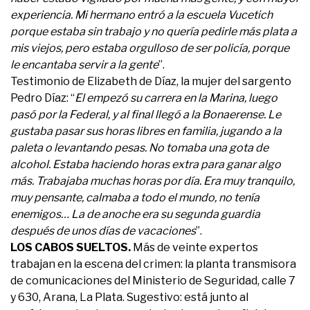
experiencia. Mi hermano entró a la escuela Vucetich
porque estaba sin trabajo y no quería pedirle más plata a
mis viejos, pero estaba orgulloso de ser policía, porque
le encantaba servir a la gente
”.
Testimonio de Elizabeth de Díaz, la mujer del sargento
Pedro Díaz: “
El empezó su carrera en la Marina, luego
pasó por la Federal, y al final llegó a la Bonaerense. Le
gustaba pasar sus horas libres en familia, jugando a la
paleta o levantando pesas. No tomaba una gota de
alcohol. Estaba haciendo horas extra para ganar algo
más. Trabajaba muchas horas por día. Era muy tranquilo,
muy pensante, calmaba a todo el mundo, no tenía
enemigos… La de anoche era su segunda guardia
después de unos días de vacaciones
”.
LOS CABOS SUELTOS.
Más de veinte expertos
trabajan en la escena del crimen: la planta transmisora
de comunicaciones del Ministerio de Seguridad, calle 7
y 630, Arana, La Plata. Sugestivo: está junto al