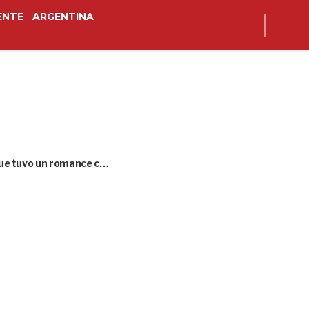
ENTE
ARGENTINA
 que tuvo un romance c…