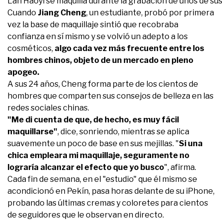
Lan Haoyi se maquilla durante la grabación de unos de sus
Cuando
Jiang Cheng
, un estudiante, probó por primera
vez la base de maquillaje sintió que recobraba
confianza en sí mismo y se volvió un adepto a los
cosméticos,
algo cada vez más frecuente entre los
hombres chinos, objeto de un mercado en pleno
apogeo.
A sus 24 años, Cheng forma parte de los cientos de
hombres que comparten sus consejos de belleza en las
redes sociales chinas.
"Me di cuenta de que, de hecho, es muy fácil
maquillarse"
, dice, sonriendo, mientras se aplica
suavemente un poco de base en sus mejillas. "
Si una
chica empleara mi maquillaje, seguramente no
lograría alcanzar el efecto que yo busco
", afirma.
Cada fin de semana, en el "estudio" que él mismo se
acondicionó en Pekín, pasa horas delante de su iPhone,
probando las últimas cremas y coloretes para cientos
de seguidores que le observan en directo.