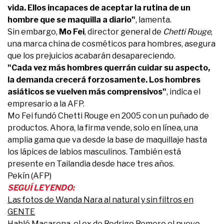
vida. Ellos incapaces de aceptar la rutina de un
hombre que se maquilla a diario"
, lamenta.
Sin embargo,
Mo Fei
, director general de
Chetti Rouge
,
una marca china de cosméticos para hombres, asegura
que los prejuicios acabarán desapareciendo.
"Cada vez más hombres querrán cuidar su aspecto,
la demanda crecerá forzosamente. Los hombres
asiáticos se vuelven más comprensivos"
, indica el
empresario a la AFP.
Mo Fei fundó Chetti Rouge en 2005 con un puñado de
productos. Ahora, la firma vende, solo en línea, una
amplia gama que va desde la base de maquillaje hasta
los lápices de labios masculinos. También está
presente en Tailandia desde hace tres años.
Pekín (AFP)
SEGUÍ LEYENDO:
Las fotos de Wanda Nara al natural y sin filtros en
GENTE
Habló Macarena, el ex de Rodrigo Romero el nuevo