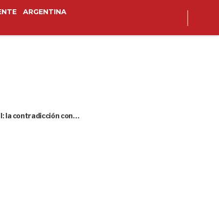
ENTE
ARGENTINA
l: la contradicción con…