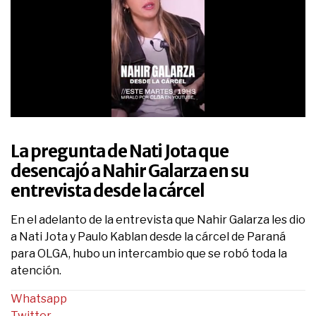
0
seconds
of
La pregunta de Nati Jota que
35
seconds
desencajó a Nahir Galarza en su
entrevista desde la cárcel
En el adelanto de la entrevista que Nahir Galarza les dio
a Nati Jota y Paulo Kablan desde la cárcel de Paraná
para OLGA, hubo un intercambio que se robó toda la
atención.
Whatsapp
Twitter