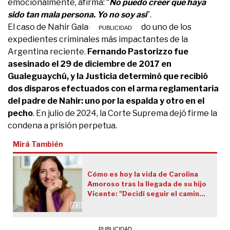
emocionalmente, afirma: “
No puedo creer que haya
sido tan mala persona. Yo no soy así
”.
El caso de Nahir Galarza sigue siendo uno de los
expedientes criminales más impactantes de la
Argentina reciente.
Fernando Pastorizzo fue
asesinado el 29 de diciembre de 2017 en
Gualeguaychú, y la Justicia determinó que recibió
dos disparos efectuados con el arma reglamentaria
del padre de Nahir: uno por la espalda y otro en el
pecho
. En julio de 2024, la Corte Suprema dejó firme la
condena a prisión perpetua.
Mirá También
Cómo es hoy la vida de Carolina
Amoroso tras la llegada de su hijo
Vicente: "Decidí seguir el camino
de las pasiones"