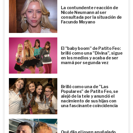
La contundente reacción de
Nicole Neumann al ser
consultada por la situación de
Facundo Moyano
El "baby boom" de Patito Feo:
brilló como una "Divina", sigue
en los medios y acaba de ser
mamá por segunda vez
Brilló como una de "Las
Populares" de Patito Feo, se
alejó de la tele y anunció el
nacimiento de sus hijas con
una fascinante coincidencia
Qué dijo el joven apuñalado