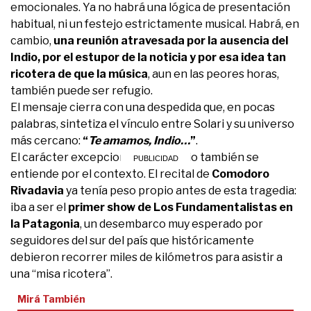
emocionales. Ya no habrá una lógica de presentación
habitual, ni un festejo estrictamente musical. Habrá, en
cambio,
una reunión atravesada por la ausencia del
Indio, por el estupor de la noticia y por esa idea tan
ricotera de que la música
, aun en las peores horas,
también puede ser refugio.
El mensaje cierra con una despedida que, en pocas
palabras, sintetiza el vínculo entre Solari y su universo
más cercano:
“
Te amamos, Indio…
”
.
El carácter excepcional del anuncio también se
entiende por el contexto. El recital de
Comodoro
Rivadavia
ya tenía peso propio antes de esta tragedia:
iba a ser el
primer show de Los Fundamentalistas en
la Patagonia
, un desembarco muy esperado por
seguidores del sur del país que históricamente
debieron recorrer miles de kilómetros para asistir a
una “misa ricotera”.
Mirá También