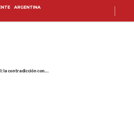
ENTE
ARGENTINA
l: la contradicción con…