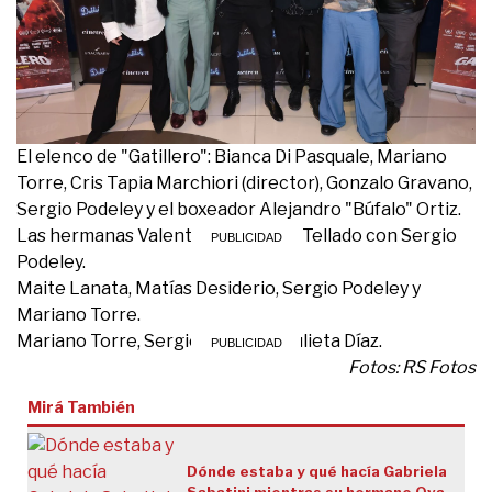
El elenco de "Gatillero": Bianca Di Pasquale, Mariano
Torre, Cris Tapia Marchiori (director), Gonzalo Gravano,
Sergio Podeley y el boxeador Alejandro "Búfalo" Ortiz.
Las hermanas Valentina y Máxima Tellado con Sergio
Podeley.
Maite Lanata, Matías Desiderio, Sergio Podeley y
Mariano Torre.
Mariano Torre, Sergio Podeley y Julieta Díaz.
Fotos: RS Fotos
Mirá También
Dónde estaba y qué hacía Gabriela
Sabatini mientras su hermano Ova