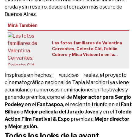
cruda y sin respiro, desde el corazón más oscuro de
Buenos Aires.
Mirá También
Las fotos familiares de Valentina
Cervantes, Celeste Cid, Fabián
Cubero y Mica Viciconte en la
premiere de "Cómo entrenar a tu
dragón"
Inspirada en hechos y personajes reales, el proyecto
cinematográfico nacional de Tapia Marchiori ya viene
acumulando numerosas nominaciones en festivales y
ganando premios, como el de
Mejor actor para
Sergio
Podeley
en el
Fantaspoa
, el reciente triunfo en el
Fant
Bilbao
a
Mejor pelicula del Jurado Joven
y en el
Toledo
Action Film Festival & Expo
premios a
Mejor director
y Mejor guión
.
Todos los looks de la avant