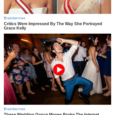
Escándalo en Belgrano: su perro
mordió a un hombre, se dio a la
fuga y la buscan desesperados
por la antirrábica
ACTUALIDAD
El duro testimonio de un vecino
que vio al perro atacar a la nena
de 4 años en Córdoba: “No es
peligroso, siempre anda suelto”
LIFESTYLE
El tip que ayuda a que las toallas
se sequen más rápido durante el
invierno
LIFESTYLE
Qué pasa si empezás a desayunar
siempre lo mismo: cómo impacta
en tu rutina diaria
INTIMOS