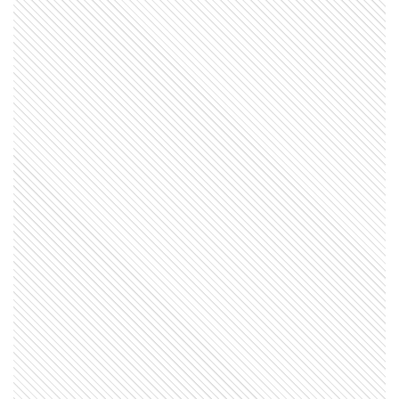
LIFESTYLE
El hábito de preparar la ropa del
día siguiente antes de dormir y
por qué muchas personas lo
adoptan
ENTRETENIMIENTO
El dolor de Zulema Menem al
despedir a un integrante de su
familia: “Gracias por tanto”
ACTUALIDAD
La verdad detrás de la foto del
nene venezolano y su golden
retriever que conmueve al mundo
ENTRETENIMIENTO
La técnica de Sol Pérez para
dormir a su hijo Marco: “La usé a
las 5 de la mañana y funcionó”