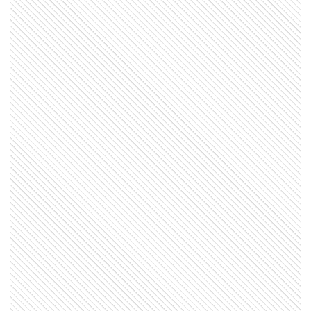
LIFESTYLE
Qué pasa cuando dormís con la
televisión prendida todas las
noches
AUTOS Y MOTOS
La marca de autos que piensa en
las mascotas y desarrolló un
innovador sistema para su
cuidado
LIFESTYLE
Por qué tu gato tira cosas al piso:
lo que hay detrás de este
comportamiento tan común
ACTUALIDAD
Por qué irse a dormir con la
televisión prendida engorda:
Diego Golombek y sus consejos
para dormir mejor