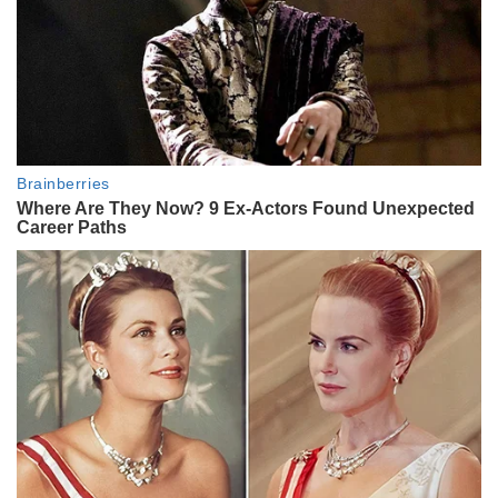
Qué significa cuando tu planta
deja de crecer durante el invierno
y cuándo es normal
LIFESTYLE
5 cosas que tenés que hacer el
domingo para empezar la semana
con la cabeza más liviana
LIFESTYLE
Cómo saber si la ropa ya está seca
en invierno aunque siga
sintiéndose fría
LIFESTYLE
¿Conviene comer fruta de noche?
Qué dicen los hábitos y cómo
incorporarla mejor en tu rutina
ACTUALIDAD