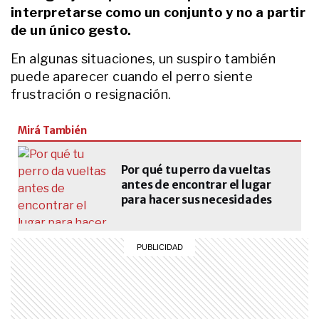
interpretarse como un conjunto y no a partir
LIFESTYLE
de un único gesto.
El hábito después de cenar que
puede ayudarte a sentirte más
En algunas situaciones, un suspiro también
liviano antes de dormir
puede aparecer cuando el perro siente
frustración o resignación.
ACTUALIDAD
La historia de León Sipes, el
Mirá También
paseador porteño de perros en
colectivo: de su experimentado
“socio de cuatro patas”, a las
Por qué tu perro da vueltas
técnicas para evitar ruidosas
antes de encontrar el lugar
LIFESTYLE
confrontaciones
Qué significa cuando tu gato mira
para hacer sus necesidades
fijo un punto de la casa sin
moverse
LIFESTYLE
Cómo entrenar a tu cachorro para
que no haga sus necesidades
dentro de casa