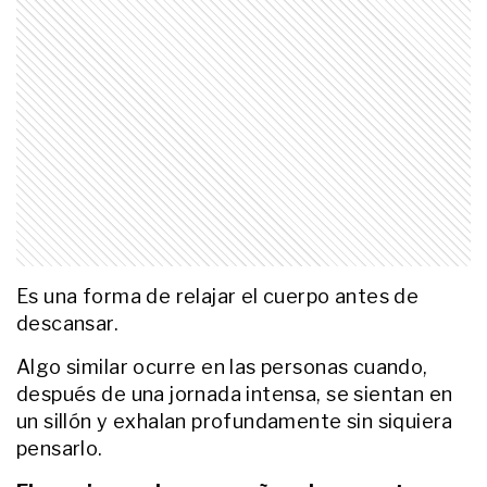
LIFESTYLE
Por qué tu perro te sigue al baño:
lo que significa este hábito tan
común
LIFESTYLE
Qué significa cuando tu gato
duerme con una pata estirada
hacia vos
Es una forma de relajar el cuerpo antes de
LIFESTYLE
Por qué tu perro arrastra las
descansar.
patas después de hacer sus
necesidades y qué significa ese
Algo similar ocurre en las personas cuando,
comportamiento
después de una jornada intensa, se sientan en
un sillón y exhalan profundamente sin siquiera
LIFESTYLE
Por qué tu gato aparece justo
pensarlo.
cuando te acostás: qué significa
este comportamiento tan común