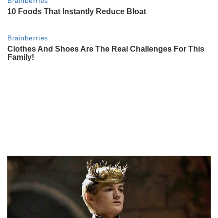
LIFESTYLE
La razón por la que algunas
plantas empiezan a inclinarse
hacia un solo lado dentro de casa
ENTRETENIMIENTO
Diego Leuco, íntimo: del paso del
tiempo y el deseo de tener hijos al
nuevo hábito que transformó su
rutina
ENTRETENIMIENTO
Adrián Suar revela su inesperado
ritual para desconectar del
trabajo
LIFESTYLE
Cómo saber si tu planta necesita
menos agua durante el invierno
LIFESTYLE