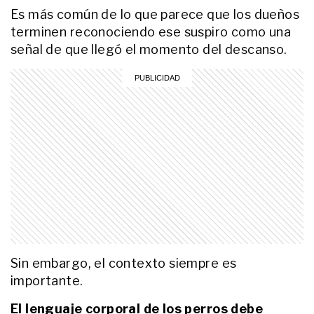
comportamiento
Es más común de lo que parece que los dueños
LIFESTYLE
terminen reconociendo ese suspiro como una
Por qué algunos gatos apoyan la
señal de que llegó el momento del descanso.
cabeza sobre la mano de sus
dueños y qué significa ese
comportamiento
LIFESTYLE
Qué significa cuando tu gato
entra a una habitación y se queda
mirando sin hacer nada
LIFESTYLE
Qué significa cuando tu gato se
queda sentado sobre objetos que
estabas usando
Sin embargo, el contexto siempre es
LIFESTYLE
Dónde le gusta dormir realmente
importante.
a tu gato (y por qué cambia de
lugar todo el tiempo)
El lenguaje corporal de los perros debe