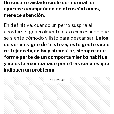
Un suspiro aislado suele ser normal; si
ENTRETENIMIENTO
aparece acompañado de otros síntomas,
El dolor de Pedro Alfonso y Paula
Chaves por la muerte de su perro,
merece atención.
Moro: "Te vamos a extrañar
siempre"
En definitiva, cuando un perro suspira al
acostarse, generalmente está expresando que
LIFESTYLE
5 hábitos de bienestar que te
se siente cómodo y listo para descansar.
Lejos
cambian el día (sin esfuerzo ni
de ser un signo de tristeza, este gesto suele
tiempo extra)
reflejar relajación y bienestar, siempre que
forme parte de un comportamiento habitual
LIFESTYLE
y no esté acompañado por otras señales que
El truco que ayuda a mantener el
indiquen un problema.
dormitorio más cálido durante las
noches de invierno
LIFESTYLE
Qué pasa si ventilás la casa solo
unos minutos por día durante el
invierno