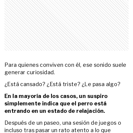
sientan
LIFESTYLE
Por qué tu perro se sacude
aunque no esté mojado y qué
significa ese comportamiento
LIFESTYLE
Por qué algunos perros giran
varias veces sobre sí mismos
Para quienes conviven con él, ese sonido suele
antes de acostarse
generar curiosidad.
¿Está cansado? ¿Está triste? ¿Le pasa algo?
LIFESTYLE
La razón por la que tu perro te
espera aunque sepa que vas a
En la mayoría de los casos, un suspiro
volver
simplemente indica que el perro está
entrando en un estado de relajación.
LIFESTYLE
Por qué algunos perros llevan
Después de un paseo, una sesión de juegos o
juguetes a la cama antes de
incluso tras pasar un rato atento a lo que