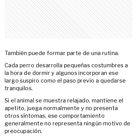
LIFESTYLE
Por qué algunos gatos se
acuestan sobre la ropa recién
lavada y qué significa ese
comportamiento
LIFESTYLE
Por qué algunos gatos tienen un
También puede formar parte de una rutina.
“lugar favorito” fijo para dormir
Cada perro desarrolla pequeñas costumbres a
la hora de dormir y algunos incorporan ese
largo suspiro como el paso previo a quedarse
LIFESTYLE
Los 5 juegos fáciles de armar para
tranquilos.
entretener a tu perro en casa y
evitar que se aburra
Si el animal se muestra relajado, mantiene el
apetito, juega normalmente y no presenta
otros síntomas, ese comportamiento
LIFESTYLE
Por qué algunos gatos amasan
generalmente no representa ningún motivo de
con las patas antes de acostarse
preocupación.
y qué significa ese