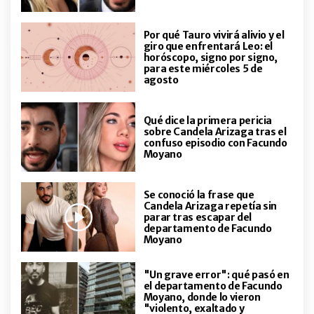
tiempo todos los días (y te
ordenan la vida sin esfuerzo)
Por qué Tauro vivirá alivio y el
giro que enfrentará Leo: el
horóscopo, signo por signo,
LIFESTYLE
para este miércoles 5 de
Qué significa cuando tu planta
agosto
tiene las puntas de las hojas
secas y cómo identificar la causa
Qué dice la primera pericia
sobre Candela Arizaga tras el
ENTRETENIMIENTO
confuso episodio con Facundo
La reacción de Manuel Ibero al
Moyano
enterarse dentro de Gran
Hermano de la muerte de su perra
Ámbar
Se conoció la frase que
Candela Arizaga repetía sin
parar tras escapar del
HOROSCOPO
Las 12 predicciones de Ludovica
departamento de Facundo
Moyano
Squirru para agosto, "el mes de la
energía del Mono"
"Un grave error": qué pasó en
el departamento de Facundo
ACTUALIDAD
Moyano, donde lo vieron
La maravillosa historia de Patricio
"violento, exaltado y