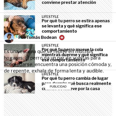
conviene prestar atención
LIFESTYLE
Por qué tu perro se estira apenas
se levanta y qué significa ese
comportamiento
Por
Tomás Bodean
LIFESTYLE
Por qué tu perro mueve la cola
Es una escena que se repite en muchos
mientras duerme y qué significa
hogares. El perro da un par de vueltas para
ese comportamiento
acomodarse, encuentra una posición cómoda y,
de repente, exhala de forma lenta y audible.
LIFESTYLE
Por qué tu perro cambia de lugar
para dormir: qué busca realmente
cuando se mueve por la casa
LIFESTYLE
Por qué algunos perros apoyan
todo su peso sobre vos cuando se