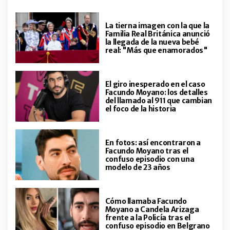
pasa en el cerebro cuando hacés
un detox sin pantallas una vez por
La tierna imagen con la que la
semana
Familia Real Británica anunció
la llegada de la nueva bebé
LIFESTYLE
real: "Más que enamorados"
Qué significa cuando las hojas
nuevas de una planta salen más
pequeñas que las anteriores
El giro inesperado en el caso
Facundo Moyano: los detalles
del llamado al 911 que cambian
ENTRETENIMIENTO
el foco de la historia
La tristeza de Cande Tinelli por
una operación a su perrita: “Tengo
pánico”
En fotos: así encontraron a
Facundo Moyano tras el
confuso episodio con una
LIFESTYLE
modelo de 23 años
El truco que ayuda a que el baño
conserve mejor el calor durante el
invierno
Cómo llamaba Facundo
Moyano a Candela Arizaga
frente a la Policía tras el
LIFESTYLE
confuso episodio en Belgrano
6 hábitos simples que te ahorran