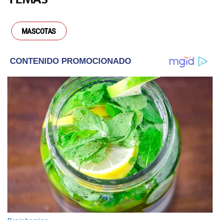
ENTRETENIMIENTO
La historia detrás de “Hola, ¿está
Pablo?” y el amor de 15 años que
marcó su vida: “Llegué a lugares a
MASCOTAS
los que nunca hubiera imaginado”
LIFESTYLE
Qué pasa si empezás a comer más
lento: el hábito simple que puede
cambiar tus comidas
LIFESTYLE
Qué significa cuando las hojas de
una planta empiezan a enrollarse
hacia adentro
LIFESTYLE
5 formas simples de hacer que tu
día se sienta más lindo sin cambiar
tu rutina