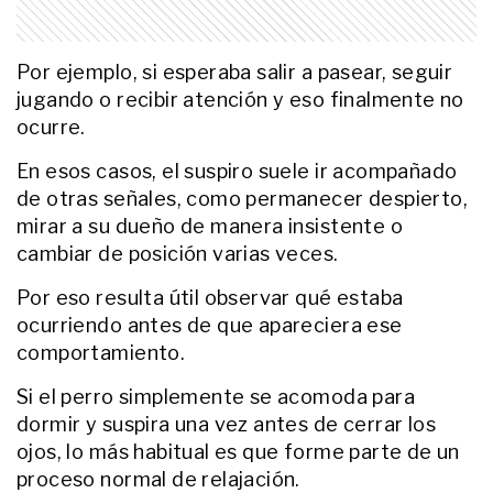
LIFESTYLE
Tu gato no siempre juega: cómo
Por ejemplo, si esperaba salir a pasear, seguir
diferenciar señales de afecto y de
agresión en casa
jugando o recibir atención y eso finalmente no
ocurre.
LIFESTYLE
En esos casos, el suspiro suele ir acompañado
El hábito de tomar una bebida
caliente después de cenar que
de otras señales, como permanecer despierto,
muchas personas incorporan en
mirar a su dueño de manera insistente o
invierno
cambiar de posición varias veces.
LIFESTYLE
Tu gato tampoco es
Por eso resulta útil observar qué estaba
“independiente todo el tiempo”:
ocurriendo antes de que apareciera ese
qué necesita realmente para
comportamiento.
estar bien en casa
Si el perro simplemente se acomoda para
LIFESTYLE
Los 5 beneficios de sacar a
dormir y suspira una vez antes de cerrar los
pasear a tu gato y qué tener en
ojos, lo más habitual es que forme parte de un
cuenta antes de intentarlo
proceso normal de relajación.