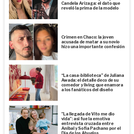
Candela Arizaga: el dato que
reveló la prima de la modelo
Crimen en Chaco: la joven
acusada de matar a su novio
hizo una importante confesión
“La casa-biblioteca” de Juliana
Awada: el detalle deco de su
comedor y living que enamora
a los fanáticos del diseño
"La llegada de Vito me dio
vida": así fue la emotiva
entrevista cruzada entre
Aníbal y Sofía Pachano por el
Día de los Abuelos