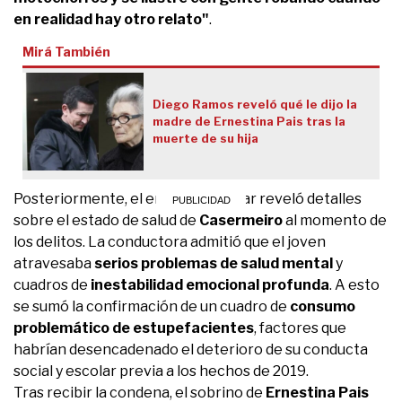
en realidad hay otro relato"
.
Mirá También
Diego Ramos reveló qué le dijo la
madre de Ernestina Pais tras la
muerte de su hija
Posteriormente, el entorno familiar reveló detalles
sobre el estado de salud de
Casermeiro
al momento de
los delitos. La conductora admitió que el joven
atravesaba
serios problemas de salud mental
y
cuadros de
inestabilidad emocional profunda
. A esto
se sumó la confirmación de un cuadro de
consumo
problemático de estupefacientes
, factores que
habrían desencadenado el deterioro de su conducta
social y escolar previa a los hechos de 2019.
Tras recibir la condena, el sobrino de
Ernestina Pais