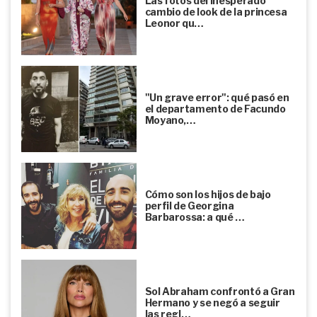
Las fotos del inesperado
cambio de look de la princesa
Leonor qu…
"Un grave error": qué pasó en
el departamento de Facundo
Moyano,…
Cómo son los hijos de bajo
perfil de Georgina
Barbarossa: a qué …
Sol Abraham confrontó a Gran
Hermano y se negó a seguir
las regl…