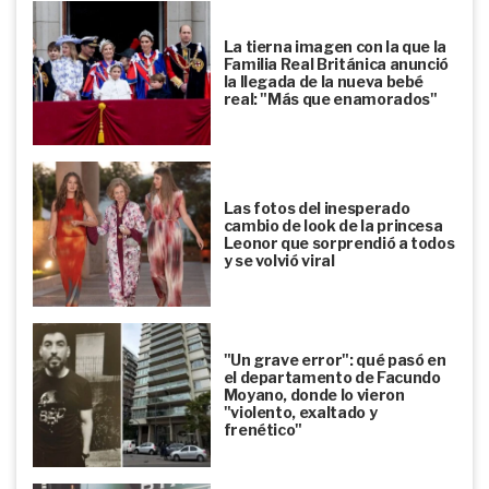
La tierna imagen con la que la
Familia Real Británica anunció
la llegada de la nueva bebé
real: "Más que enamorados"
Las fotos del inesperado
cambio de look de la princesa
Leonor que sorprendió a todos
y se volvió viral
"Un grave error": qué pasó en
el departamento de Facundo
Moyano, donde lo vieron
"violento, exaltado y
frenético"