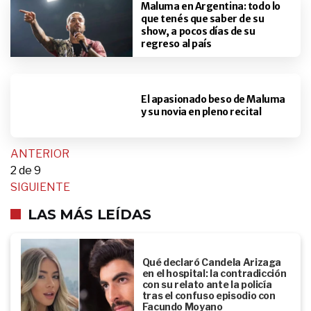
Maluma en Argentina: todo lo
que tenés que saber de su
show, a pocos días de su
regreso al país
El apasionado beso de Maluma
y su novia en pleno recital
ANTERIOR
2
de 9
SIGUIENTE
LAS MÁS LEÍDAS
Qué declaró Candela Arizaga
en el hospital: la contradicción
con su relato ante la policía
tras el confuso episodio con
Facundo Moyano