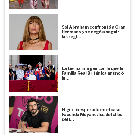
Sol Abraham confrontó a Gran
Hermano y se negó a seguir
las regl…
La tierna imagen con la que la
Familia Real Británica anunció
la…
El giro inesperado en el caso
Facundo Moyano: los detalles
del l…