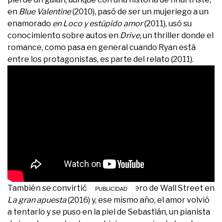
en
Blue Valentine
(2010), pasó de ser un mujeriego a un
enamorado
en Loco y estúpido amor
(2011), usó su
conocimiento sobre autos en
Drive,
un thriller donde el
romance, como pasa en general cuando Ryan está
entre los protagonistas, es parte del relato (2011).
También se convirtió en un banquero de Wall Street en
La gran apuesta
(2016) y, ese mismo año, el amor volvió
a tentarlo y se puso en la piel de Sebastián, un pianista