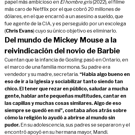
papel más ambicioso en
El hombre gris
(2022), el filme
más caro de Netflix por el que cobró 20 millones de
dólares, en el que encarnó a un asesino a sueldo, que
fue agente de la CIA, y es perseguido por un excolega
(
Chris Evans
) cuyo su único objetivo es eliminarlo.
Del mundo de Mickey Mouse a la
reivindicación del novio de Barbie
Cuentan que la infancia de Gosling pasó en Ontario, en
el marco de una familia mormona. Su padre era
vendedor y su madre, secretaria.
“Había algo bueno en
eso de ir a la Iglesia y sociabilizar tanto siendo tan
chico. El tener que rezar en público, saludar a mucha
gente, hablar ante pequeñas multitudes, cantar en
las capillas y muchas cosas similares. Algo de eso
siempre se quedó en mí”, contaba años atrás sobre
cómo la religión lo ayudó a abrirse al mundo sin
pudor.
En su adolescencia, sus padres se separaron y el
encontró apoyó en su hermana mayor, Mandi.