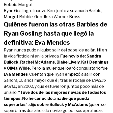
Ryan Gosling, el nuevo Ken, junto a su amada Barbie,
Margot Robbie. Gentileza Warner Bross.
Quiénes fueron las otras Barbies de
Ryan Gosling hasta que llegó la
definitiva: Eva Mendes
Ryan nunca pudo ni quiso salir del papel de galán. Ni en
la vida ficticia ni en la privada.
Fue novio de: Sandra
Bullock, Rachel McAdams, Blake Lively, Kat Dennings
y Olivia Wilde.
Pero la mujer que logró conquistarlo fue
Eva Mendes
. Cuentan que Ryan empezó a salir con
Sandra, 16 años mayor que él, tras el rodaje de
Cálculo
Mortal
, en 2002, y que estuvieron juntos poco más de
un año.
“Tuve dos de las mejores novias de todos los
tiempos. No he conocido a nadie que pueda
superarlas”, dijo sobre Bullock y McAdams
(quien se
separó tras dos años de noviazgo por sus apretadas