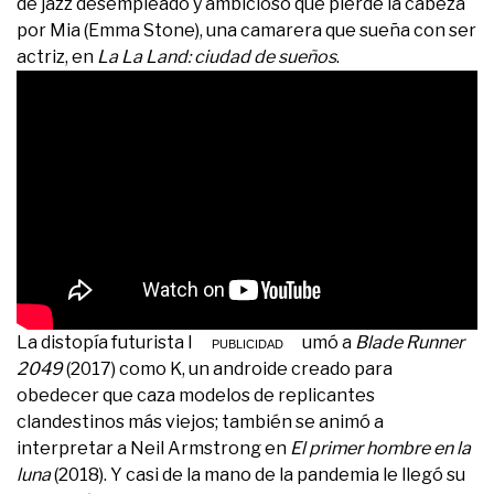
de jazz desempleado y ambicioso que pierde la cabeza
por Mia (Emma Stone), una camarera que sueña con ser
actriz, en
La La Land: ciudad de sueños
.
La distopía futurista lo tentó y se sumó a
Blade Runner
2049
(2017) como K, un androide creado para
obedecer que caza modelos de replicantes
clandestinos más viejos; también se animó a
interpretar a Neil Armstrong en
El primer hombre en la
luna
(2018). Y casi de la mano de la pandemia le llegó su