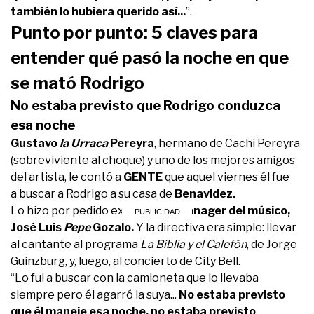
también lo hubiera querido así...
”.
Punto por punto: 5 claves para
entender qué pasó la noche en que
se mató Rodrigo
No estaba previsto que Rodrigo conduzca
esa noche
Gustavo
la Urraca
Pereyra
, hermano de Cachi Pereyra
(sobreviviente al choque) y uno de los mejores amigos
del artista, le contó a
GENTE
que aquel viernes él fue
a buscar a Rodrigo a su casa de
Benavidez.
Lo hizo por pedido expreso del
mánager del músico,
José Luis
Pepe
Gozalo.
Y
la directiva era simple: llevar
al cantante al programa
La Biblia y el Calefón
, de Jorge
Guinzburg, y, luego, al concierto de City Bell.
“Lo fui a buscar con la camioneta que lo llevaba
siempre pero él agarró la suya...
No estaba previsto
que él maneje esa noche, no estaba previsto