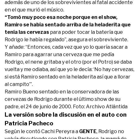
además de uno de los sobrevivientes al fatal accidente
en el que murió el músico.
“Tomó muy poco esa noche porque en el show,
Ramiro se había sentado arriba de la heladerita que
tenía las cervezas
para poder tocar la batería que
Rodrigo le había regalado”, asegura el sobreviviente.
Y añade: “Entonces, cada vez que yo lo quería sacar a
Ramiro para agarrar una cerveza que me pedía
Rodrigo, el nene gritaba y el otro (por el Potro) se daba
vuelta y me odiaba, así que yo le decía: ‘No hay cervezas,
si está Ramiro sentado en la heladerita así que a llorar
al campito’”.
Ramiro Bueno sentado en la conservadora de las
cervezas de Rodrigo durante el último show de su
padre, el 24 de junio de 2000. Foto: Archivo Atlántida
La versión sobre la discusión en el auto con
Patricia Pacheco
Según le contó Cachi Pereyra a
GENTE
, Rodrigo no
volvía discutiendo con Patricia Pacheco, la mamá de