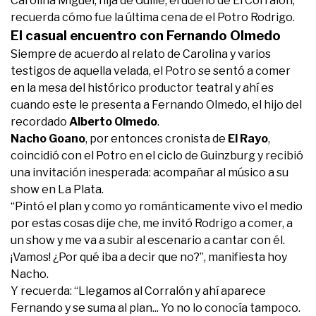
Carolina Miguel, hija de Guille, el dueño de El Corralón,
recuerda cómo fue la última cena de el Potro Rodrigo.
El casual encuentro con Fernando Olmedo
Siempre de acuerdo al relato de Carolina y varios
testigos de aquella velada, el Potro se sentó a comer
en la mesa del histórico productor teatral y ahí es
cuando este le presenta a Fernando Olmedo, el hijo del
recordado
Alberto Olmedo
.
Nacho Goano
, por entonces cronista de
El Rayo
,
coincidió con el Potro en el ciclo de Guinzburg y recibió
una invitación inesperada: acompañar al músico a su
show en La Plata.
“Pintó el plan y como yo románticamente vivo el medio
por estas cosas dije che, me invitó Rodrigo a comer, a
un show y me va a subir al escenario a cantar con él.
¡Vamos! ¿Por qué iba a decir que no?”, manifiesta hoy
Nacho.
Y recuerda: “Llegamos al Corralón y ahí aparece
Fernando y se suma al plan... Yo no lo conocía tampoco.