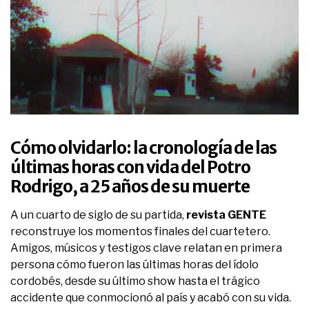
0
seconds
of
Cómo olvidarlo: la cronología de las
28
minutes,
últimas horas con vida del Potro
51
Rodrigo, a 25 años de su muerte
seconds
A un cuarto de siglo de su partida,
revista GENTE
reconstruye los momentos finales del cuartetero.
Amigos, músicos y testigos clave relatan en primera
persona cómo fueron las últimas horas del ídolo
cordobés, desde su último show hasta el trágico
accidente que conmocionó al país y acabó con su vida.