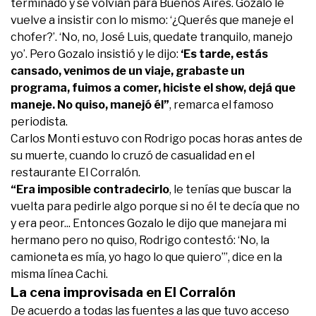
terminado y se volvían para Buenos Aires. Gozalo le
vuelve a insistir con lo mismo: ‘¿Querés que maneje el
chofer?’. ‘No, no, José Luis, quedate tranquilo, manejo
yo’. Pero Gozalo insistió y le dijo:
‘Es tarde, estás
cansado, venimos de un viaje, grabaste un
programa, fuimos a comer, hiciste el show, dejá que
maneje. No quiso, manejó él”
, remarca el famoso
periodista.
Carlos Monti estuvo con Rodrigo pocas horas antes de
su muerte, cuando lo cruzó de casualidad en el
restaurante El Corralón.
“Era imposible contradecirlo
, le tenías que buscar la
vuelta para pedirle algo porque si no él te decía que no
y era peor... Entonces Gozalo le dijo que manejara mi
hermano pero no quiso, Rodrigo contestó: ‘No, la
camioneta es mía, yo hago lo que quiero’”, dice en la
misma línea Cachi.
La cena improvisada en El Corralón
De acuerdo a todas las fuentes a las que tuvo acceso