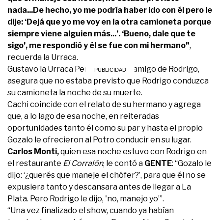
nada...De hecho, yo me podría haber ido con él pero le
dije: ‘Dejá que yo me voy en la otra camioneta porque
siempre viene alguien más...’. ‘Bueno, dale que te
sigo’, me respondió y él se fue con mi hermano”
,
recuerda la Urraca.
Gustavo la Urraca Pereyra, íntimo amigo de Rodrigo,
asegura que no estaba previsto que Rodrigo conduzca
su camioneta la noche de su muerte.
Cachi coincide con el relato de su hermano y agrega
que, a lo lago de esa noche, en reiteradas
oportunidades tanto él como su par y hasta el propio
Gozalo le ofrecieron al Potro conducir en su lugar.
Carlos Monti,
quien esa noche estuvo con Rodrigo en
el restaurante
El Corralón
, le contó a
GENTE
: “Gozalo le
dijo: ‘¿querés que maneje el chófer?’, para que él no se
expusiera tanto y descansara antes de llegar a La
Plata. Pero Rodrigo le dijo, 'no, manejo yo’”.
“Una vez finalizado el show, cuando ya habían