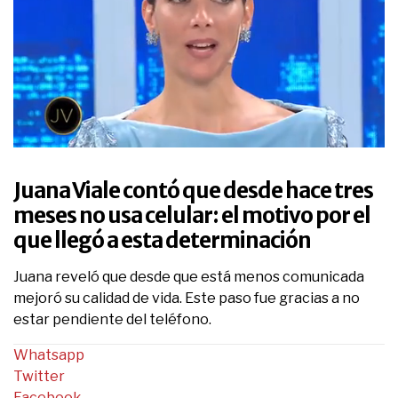
0
seconds
of
Juana Viale contó que desde hace tres
3
minutes,
meses no usa celular: el motivo por el
3
que llegó a esta determinación
seconds
Juana reveló que desde que está menos comunicada
mejoró su calidad de vida. Este paso fue gracias a no
estar pendiente del teléfono.
Whatsapp
Twitter
Facebook