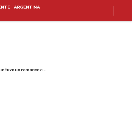
ENTE
ARGENTINA
 que tuvo un romance c…