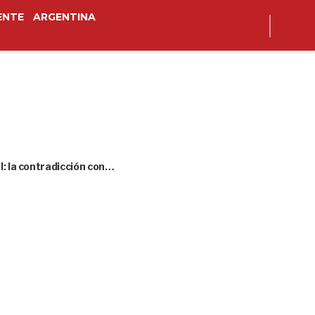
ENTE
ARGENTINA
l: la contradicción con…