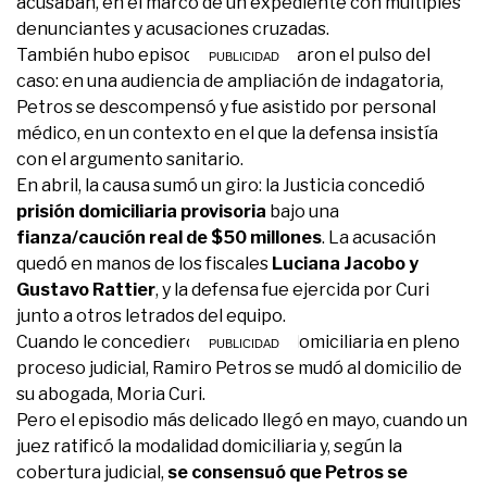
acusaban, en el marco de un expediente con múltiples
denunciantes y acusaciones cruzadas.
También hubo episodios que marcaron el pulso del
caso: en una audiencia de ampliación de indagatoria,
Petros se descompensó y fue asistido por personal
médico, en un contexto en el que la defensa insistía
con el argumento sanitario.
En abril, la causa sumó un giro: la Justicia concedió
prisión domiciliaria provisoria
bajo una
fianza/caución real de $50 millones
. La acusación
quedó en manos de los fiscales
Luciana Jacobo y
Gustavo Rattier
, y la defensa fue ejercida por Curi
junto a otros letrados del equipo.
Cuando le concedieron la prisión domiciliaria en pleno
proceso judicial, Ramiro Petros se mudó al domicilio de
su abogada, Moria Curi.
Pero el episodio más delicado llegó en mayo, cuando un
juez ratificó la modalidad domiciliaria y, según la
cobertura judicial,
se consensuó que Petros se