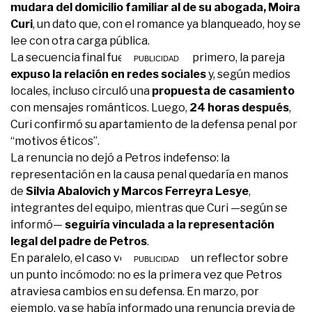
mudara del domicilio familiar al de su abogada, Moira
Curi
, un dato que, con el romance ya blanqueado, hoy se
lee con otra carga pública.
La secuencia final fue vertiginosa: primero, la pareja
expuso la relación en redes sociales
y, según medios
locales, incluso circuló una
propuesta de casamiento
con mensajes románticos. Luego,
24 horas después
,
Curi confirmó su apartamiento de la defensa penal por
“motivos éticos”.
La renuncia no dejó a Petros indefenso: la
representación en la causa penal quedaría en manos
de
Silvia Abalovich y Marcos Ferreyra Lesye
,
integrantes del equipo, mientras que Curi —según se
informó—
seguiría vinculada a la representación
legal del padre de Petros
.
En paralelo, el caso volvió a poner un reflector sobre
un punto incómodo: no es la primera vez que Petros
atraviesa cambios en su defensa. En marzo, por
ejemplo, ya se había informado una renuncia previa de