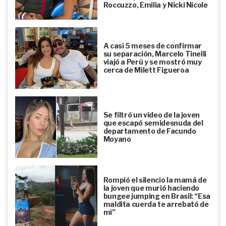
Roccuzzo, Emilia y Nicki Nicole
A casi 5 meses de confirmar
su separación, Marcelo Tinelli
viajó a Perú y se mostró muy
cerca de Milett Figueroa
Se filtró un video de la joven
que escapó semidesnuda del
departamento de Facundo
Moyano
Rompió el silencio la mamá de
la joven que murió haciendo
bungee jumping en Brasil: “Esa
maldita cuerda te arrebató de
mí”