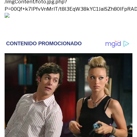
/imgContent/foto.jpg.php?
P=00Qf+k7IPfvVnMrlT/t8I3EqW38kYC1JaiSZh80IFpR