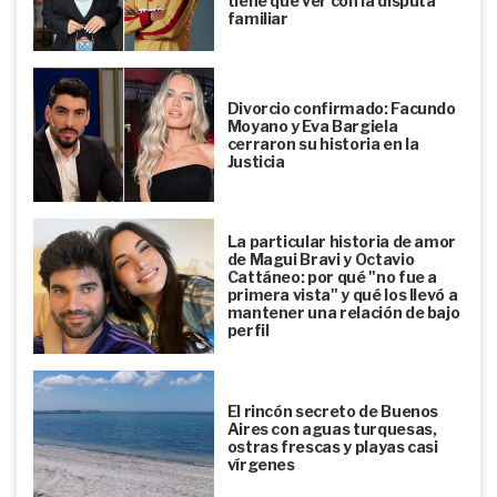
tiene que ver con la disputa
familiar
Divorcio confirmado: Facundo
Moyano y Eva Bargiela
cerraron su historia en la
Justicia
La particular historia de amor
de Magui Bravi y Octavio
Cattáneo: por qué "no fue a
primera vista" y qué los llevó a
mantener una relación de bajo
perfil
El rincón secreto de Buenos
Aires con aguas turquesas,
ostras frescas y playas casi
vírgenes