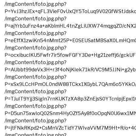
/imgContent/foto.jpg.php?
P=YvJ3hzJEx+qFL3VieF0vUxQY5ToLuq9V02GfWStJdsk
/imgContent/foto.jpg.php?
P=ajYrb1uFnz4a+aKblmHL4tnZgLiUXW74mqgqZD/cNX
/imgContent/foto.jpg.php?
P=eEffX1zwiKn54nMmt25P+E0SEUSatMBSaX0LmHQm0T
/imgContent/foto.jpg.php?
P=ocxibucIKU5Fwfr7ir5fowFGFY3De+Hg21zeffj6/g
/imgContent/foto.jpg.php?
P=AUbbt99deVx3H+r3f4oNjKIek71kR/VC9M5JJNi+g2
/imgContent/foto.jpg.php?
P=xSx9LCcHPmOL0ndW88TCkx1XGybL7QAm6o5YKkO/g
/imgContent/foto.jpg.php?
P=TJuIT9Yjj3SigIn7rnKUKTzXA8p3ZnEjsS0YTcnlpjE
/imgContent/foto.jpg.php?
P=D5un75xwIoQ02Snm4HyOZf5Ay8f0oOpqN0U6wx1MN
/imgContent/foto.jpg.php?
P=jtFNkRKpd2+CsMnVZcTidY7WIvaVVM7M9Ht+R/o+4
/imgContent/foto.jpg.php?