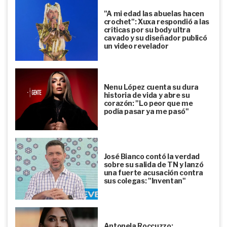
"A mi edad las abuelas hacen
crochet": Xuxa respondió a las
críticas por su body ultra
cavado y su diseñador publicó
un video revelador
Nenu López cuenta su dura
historia de vida y abre su
corazón: "Lo peor que me
podía pasar ya me pasó"
José Bianco contó la verdad
sobre su salida de TN y lanzó
una fuerte acusación contra
sus colegas: "Inventan"
Antonela Roccuzzo: