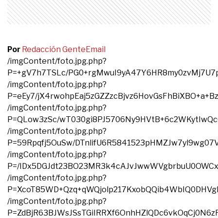
Por
Redacción Gente
Email
/imgContent/foto.jpg.php?
P=+gV7h7TSLc/PG0+rgMwuI9yA47Y6HR8my0zvMj7U7
/imgContent/foto.jpg.php?
P=eEy7/jX4rwohpEaj5zGZZzcBjvz6HovGsFhBiXBO+a
/imgContent/foto.jpg.php?
P=QLow3zSc/wT030gi8PJ5706Ny9HVtB+6c2WKytIwQ
/imgContent/foto.jpg.php?
P=59Rpqfj5OuSw/DTnlifU6R5841523pHMZJw7yl9wg07
/imgContent/foto.jpg.php?
P=/IDx5DGJdt23BO23MR3k4cAJvJwwWVgbrbuU0OWCxng
/imgContent/foto.jpg.php?
P=XcoT85WD+Qzq+qWQjolp217KxobQQib4WbIQ0DHVg
/imgContent/foto.jpg.php?
P=ZdBjR63BJWsJSsTGiIRRXf6OnhHZlQDc6vkOqCj0N6