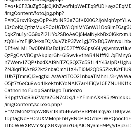
P=o+k0F23uZg5Gjd0jKhZwofhIpWeEEq9fUDl+ayzCEq
/imgContent/foto.jpg.php?
P=hQ9rxvI8xgyOpP4JfxiNR3e7GfKlXi0G2JjoMqhVpt
J3zCoKdjQthzMukPCoUGTsYJQhlMYGnWJ1Oo8imEGsg3
DqkZnu1yrGG8xZI21JYo2SBoAeOj6MalNykbBx0I6krx
zQ0HvYcFijP34xeECj/3uVZbP3Zvc1gj/27xBQ5WmvxL
DEfKeLMLFw0DhUDsBdtjr652Tff0S6ps66Lysjwmbvr
QzPgO/vVBOg/AkpIqrGh+6lSwvkvtheB4NtffKL/qEMny
h7Wen/1ZQP+bddXAI9NTZQSQX7d5StL4Y/i3sIpR+UgNd
ZN3iqrEKAz822kt2nbaCmYJtX4/Ti0M2QDS5ZkvK/zEIU
1Ub7jTmmQl3vqgfxLAsWatiTCO21nbxaTMhnL/3+yWWa
O5jt7t6eCu8wo4IkektnKYeNAK7ar4EiQV16EZNUHK1fk
Catherine Fulop
Santiago Turienzo
R4pgtV6q83uZVqzaZGN7cOxj/L+YElnmAXK95l/9n1skk
/imgContent/scr.exe.php?
P=MzMeNzfbpW8N/rJKIif6H6wb+8BPbHmqyaxTB0jVwO
tDpfagNcP+CcUXMMepEhHy8NcPI8O7hiPrWPQoocfeEI
J1b0WWXRWYXcpXBXvjmGYG3jAlONyamH9Py/y18jcGLSu