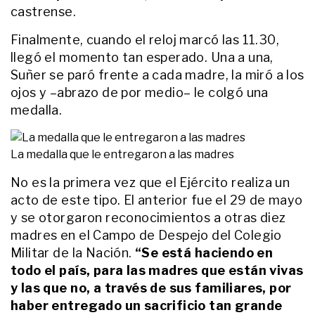
"Fue muy movilizante"
castrense.
ACTUALIDAD
Finalmente, cuando el reloj marcó las 11.30,
Murió a los 95 años Taty Almeida,
llegó el momento tan esperado. Una a una,
presidenta de Madres de Plaza de
Mayo
Suñer se paró frente a cada madre, la miró a los
ojos y –abrazo de por medio– le colgó una
medalla.
ACTUALIDAD
Se recibió y daba clases en la UBA,
pero un día cambió
Administración por los medios:
La medalla que le entregaron a las madres
quién es Martín Arevalo, el
periodista "incondicional" de
No es la primera vez que el Ejército realiza un
ENTRETENIMIENTO
Maradona y Messi
acto de este tipo. El anterior fue el 29 de mayo
La desgarradora carta del hijo de
Ernestina Pais a casi un mes de su
y se otorgaron reconocimientos a otras diez
trágica muerte: "Te cuido aunque
madres en el Campo de Despejo del Colegio
ya no estés"
Militar de la Nación.
“Se está haciendo en
todo el país, para las madres que están vivas
ACTUALIDAD
“Una semana sin mi doctorcita”: el
y las que no, a través de sus familiares, por
desgarrador mensaje del papá de
haber entregado un sacrificio tan grande
la médica atropellada por un