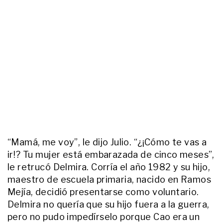
En medio del dolor por la muerte
de Ernestina Pais, el inesperado
apoyo que recibió su hijo Benicio
ENTRETENIMIENTO
La conmovedora carta abierta de
la nieta de Luis Brandoni, a casi
dos semanas de la muerte:
“Recién me atrevo a escribirte”
ENTRETENIMIENTO
El noble gesto de Ernestina Pais
que salió a la luz tras su muerte y
conmovió a todos: "Se puso el
“Mamá, me voy”, le dijo Julio. “¿¡Cómo te vas a
problema al hombro"
ir!? Tu mujer está embarazada de cinco meses”,
ACTUALIDAD
le retrucó Delmira. Corría el año 1982 y su hijo,
Tragedia en Baradero: el
maestro de escuela primaria, nacido en Ramos
desgarrador adiós a la familia que
Mejía, decidió presentarse como voluntario.
murió tras caer con su auto a un
arroyo
Delmira no quería que su hijo fuera a la guerra,
pero no pudo impedírselo porque Cao era un
ACTUALIDAD