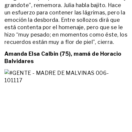
grandote”, rememora. Julia habla bajito. Hace
INTIMOS
un esfuerzo para contener las lágrimas, pero la
Yazmín Jaureguy cuenta la
emoción la desborda. Entre sollozos dirá que
intimidad de su vida con el Colo
Barco: "Somos una familia súper
está contenta por el homenaje, pero que se le
sencilla"
hizo “muy pesado; en momentos como éste, los
recuerdos están muy a flor de piel”, cierra.
ENTRETENIMIENTO
El conmovedor posteo del hijo de
Ernestina Pais tras la muerte de
Amanda Elsa Calbin (75), mamá de Horacio
su madre
Balvidares
ENTRETENIMIENTO
"A veces el corazón se llena de
agujeritos": Cris Morena fue
declarada Personalidad
Destacada y emocionó a todos al
recordar a Romina y a Mila
ACTUALIDAD
El desgarrador testimonio de la
mamá de Juana Mailén Antonich,
la joven asesinada en Mar del
Plata: “Mis nietas se quedaron sin