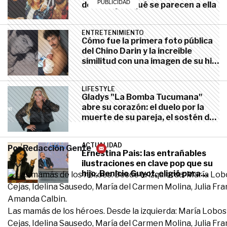
dedican y en qué se parecen a ella
ENTRETENIMIENTO
Cómo fue la primera foto pública
del Chino Darin y la increíble
similitud con una imagen de su hijo
Dante
LIFESTYLE
Gladys "La Bomba Tucumana"
abre su corazón: el duelo por la
muerte de su pareja, el sostén de
su hijo y la verdad sobre su salida
de Gran Hermano
ACTUALIDAD
Por
Redacción Gente
Ernestina Pais: las entrañables
ilustraciones en clave pop que su
hijo, Benicio Guyot, eligió para
homenajearla
ENTRETENIMIENTO
El emotivo posteo de Darío
Las mamás de los héroes. Desde la izquierda: María Lobos
Barassi luego de visitar la tumba
Cejas, Idelina Sausedo, María del Carmen Molina, Julia Fr