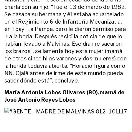
charla con su hijo. “Fue el 13 de marzo de 1982.
ACTUALIDAD
"Dios, dame fuerzas": el
Se casaba su hermana y él estaba acuartelado
desgarrador posteo de la mamá
en el Regimiento 6 de Infantería Mecanizada,
de Lucas Gámez tras confirmarse
su muerte
en Toay, La Pampa, pero le dieron permiso para
ir a la boda. Después recibí la noticia de que lo
ACTUALIDAD
habían llevado a Malvinas. Ese día me sacaron
El inesperado regalo que Dibu
Martínez les hizo a los fanáticos
los brazos”, se lamenta hoy esta mujer (mamá
que lo ayudaron cuando su
de otros cinco hijos varones y dos mujeres) con
camioneta quedó atrapada en el
la herida todavía abierta. “Horacio figura como
barro
ENTRETENIMIENTO
NN. Ojalá antes de irme de este mundo pueda
A dos días de su muerte, la foto
saber dónde está”, concluye.
inédita de Ernestina Pais que
compartió su expareja
María Antonia Lobos Olivares (80),mamá de
José Antonio Reyes Lobos
ACTUALIDAD
La mamá de Agostina Vega tuvo
que ser sedada tras enterarse de
la muerte de su hija