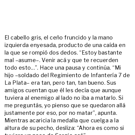
del corazón de Ángel López tras
un intento de suicidio: qué se sabe
de su estado
El cabello gris, el ceño fruncido y la mano
izquierda enyesada, producto de una caída en
la que se rompió dos dedos. “Estoy bastante
mal –asume–. Venir acá y que te recuerden
todo esto...”. Hace una pausa y continúa. “Mi
hijo –soldado del Regimiento de Infantería 7 de
La Plata– era tan, pero tan, tan bueno. Sus
amigos cuentan que él les decía que aunque
tuviera al enemigo al lado no iba a matarlo. Si
me preguntás, yo pienso que se quedaron allá
justamente por eso, por no matar”, apunta.
Mientras acaricia la medalla que cuelga a la
altura de su pecho, desliza: “Ahora es como si