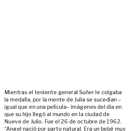
amamos"
ACTUALIDAD
“A mi hijo lo mató su papá”: la
fuerte denuncia de la mamá de
Elías, el bebé que murió en un
choque en Puerto Madryn
ACTUALIDAD
"No me imagino la vida sin ella":
Olga y Alejandro, la increíble
historia de amor detrás de la
propuesta de casamiento que se
volvió viral
ENTRETENIMIENTO
En fotos, los momentos familiares
más tiernos de los Martín Fierro
Mientras el teniente general Suñer le colgaba
2026: de Georgina Barbarossa a
Karina Mazzocco
la medalla, por la mente de Julia se sucedían –
igual que en una película– imágenes del día en
ACTUALIDAD
Rompió el silencio Blanca, la mamá
que su hijo llegó al mundo en la ciudad de
de Lucas Gámez, tras
Nueve de Julio. Fue el 26 de octubre de 1962.
confirmarse su muerte: "No sé
“Angel nació por parto natural. Era un bebé muy
cómo se transita un duelo"