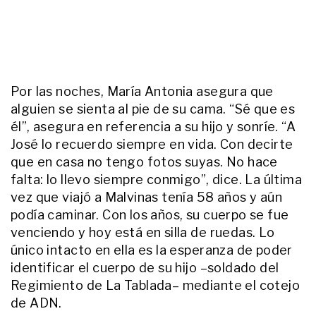
ENTRETENIMIENTO
Por qué Marina Calabró se volvió
llorando de la casa de su madre
tras visitarla: "Me pegó medio
para atrás"
ACTUALIDAD
Por las noches, María Antonia asegura que
"Exaltado y enojado": el
alguien se sienta al pie de su cama. “Sé que es
alarmante informe del jardín de
infantes de Ángel López
él”, asegura en referencia a su hijo y sonríe. “A
José lo recuerdo siempre en vida. Con decirte
que en casa no tengo fotos suyas. No hace
ACTUALIDAD
Las fotos escolares de Bruno
falta: lo llevo siempre conmigo”, dice. La última
Solari: el Indio, padre en el primer
vez que viajó a Malvinas tenía 58 años y aún
plano, en el colegio donde su hijo
podía caminar. Con los años, su cuerpo se fue
fue abanderado y cursó nueve
años
venciendo y hoy está en silla de ruedas. Lo
ENTRETENIMIENTO
único intacto en ella es la esperanza de poder
Martín de Gran Hermano cuenta
la historia completa detrás de la
identificar el cuerpo de su hijo –soldado del
pérdida de su hija: "Sentí que se
Regimiento de La Tablada– mediante el cotejo
me desgarraba el alma"
de ADN.