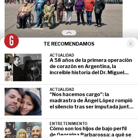
TE RECOMENDAMOS
ACTUALIDAD
Madres de Malvinas: "Hace 35 años
A 58 años de la primera operación
de corazón en Argentina, la
que esperábamos este
increíble historia del Dr. Miguel
reconocimiento"
Bellizzi: el notable cirujano
recibido en la UBA que se
ACTUALIDAD
consideraba pintor pero "no
"Nos hacemos cargo": la
héroe"
madrastra de Ángel López rompió
el silencio tras ser imputada junto
a su pareja
UNCATEGORIZED
noviembre 19, 2017
ENTRETENIMIENTO
Cómo son los hijos de bajo perfil
de Georgina Barbarossa: a qué se