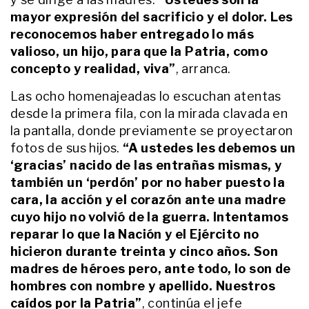
mayor expresión del sacrificio y el dolor. Les
reconocemos haber entregado lo más
ACTUALIDAD
Viaje al corazón del reportero
valioso, un hijo, para que la Patria, como
gráfico que acompañó a
concepto y realidad, viva”
, arranca.
Maradona durante más de veinte
años: "Las fotos hablan por
Las ocho homenajeadas lo escuchan atentas
nosotros"
desde la primera fila, con la mirada clavada en
INTIMOS
El gran presente de Georgina
la pantalla, donde previamente se proyectaron
Barbarossa: el éxito en Telefe y
fotos de sus hijos.
“A ustedes les debemos un
cómo volvió a reír, a 25 años de la
‘gracias’ nacido de las entrañas mismas, y
tragedia que marcó su vida
también un ‘perdón’ por no haber puesto la
ACTUALIDAD
cara, la acción y el corazón ante una madre
Tragedia en la ruta 76: se conoció
el verdadero motivo del viaje en el
cuyo hijo no volvió de la guerra. Intentamos
que murió la hija del expiloto
reparar lo que la Nación y el Ejército no
Quique Mansilla y otros tres
hicieron durante treinta y cinco años. Son
médicos
ACTUALIDAD
madres de héroes pero, ante todo, lo son de
El papá de Giovani Lo Celso contó
hombres con nombre y apellido. Nuestros
qué le pasó después de que su hijo
caídos por la Patria”
, continúa el jefe
levantara la bandera de Malvinas: