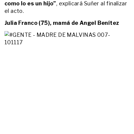
colectivo en Villa Devoto
como lo es un hijo”
, explicará Suñer al finalizar
el acto.
ENTRETENIMIENTO
Ginette Reynal, a corazón abierto,
Julia Franco (75), mamá de Angel Benítez
de la rigidez de los Blaquier al
infierno de la adicción y su renacer
en las tablas: "Creo en los errores
como oportunidad"
ACTUALIDAD
A un mes del horror, difundieron
los estremecedores audios del
caso Ángel y denunciaron a la
psicóloga que entregó el menor a
su madre
ENTRETENIMIENTO
Pampita le dedicó un conmovedor
poema a su hija Blanca el día en
que hubiera cumplido 20 años: "El
honor tan grande que es ser tu
mamá"
ACTUALIDAD
"Hola, mi amor": se filtró el
desgarrador video del último
abrazo de Ángel con su papá