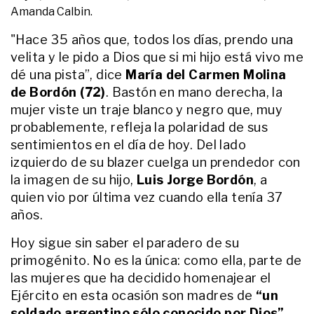
de su mamá en San Juan
Amanda Calbin.
"Hace 35 años que, todos los días, prendo una
ACTUALIDAD
A un mes del adiós a Ernestina
velita y le pido a Dios que si mi hijo está vivo me
Pais, recordamos el viaje más
dé una pista”, dice
María del Carmen Molina
osado de su vida: “¿En qué carajo
de Bordón (72)
. Bastón en mano derecha, la
me metí?"
mujer viste un traje blanco y negro que, muy
ACTUALIDAD
probablemente, refleja la polaridad de sus
El doloroso mensaje de despedida
sentimientos en el día de hoy. Del lado
del esposo de Ana Lía Corte tras
el hallazgo en Bariloche: “26 años
izquierdo de su blazer cuelga un prendedor con
de una vida hermosa”
la imagen de su hijo,
Luis Jorge Bordón
, a
quien vio por última vez cuando ella tenía 37
ENTRETENIMIENTO
La conmovedora carta de los hijos
años.
de Locomotora Oliveras a un año
de su muerte: "Tu mensaje es
Hoy sigue sin saber el paradero de su
eterno"
primogénito. No es la única: como ella, parte de
las mujeres que ha decidido homenajear el
ACTUALIDAD
El último adiós al Indio Solari: la
Ejército en esta ocasión son madres de
“un
conmovedora reacción de su
soldado argentino sólo conocido por Dios”
.