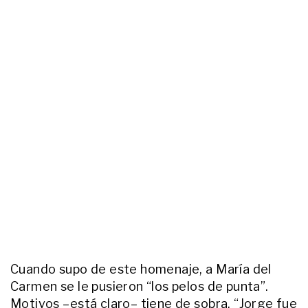
Vendieron todo y dejaron su vida
atrás para ir al Mundial 2026: la
historia de “Familia a Bordo por el
Mundo”
ENTRETENIMIENTO
De vender ropa en Facebook a
empujar a Franco Colapinto a la
F1: así es la vida de su madre,
Andrea Trofimczuk
ENTRETENIMIENTO
A los 74 años, Luisa Albinoni
reflexiona sobre el amor y la lucha
por la adopción de su hija
Verónica: "Ella fue el premio
mayor"
INTIMOS
Eva de Dominici, de Argentina a
Hollywood: la vida nómade de la
actriz que está siempre “arriba de
Cuando supo de este homenaje, a María del
un avión”
Carmen se le pusieron “los pelos de punta”.
ENTRETENIMIENTO
Motivos –está claro– tiene de sobra. “Jorge fue
Apareció una nieta desconocida