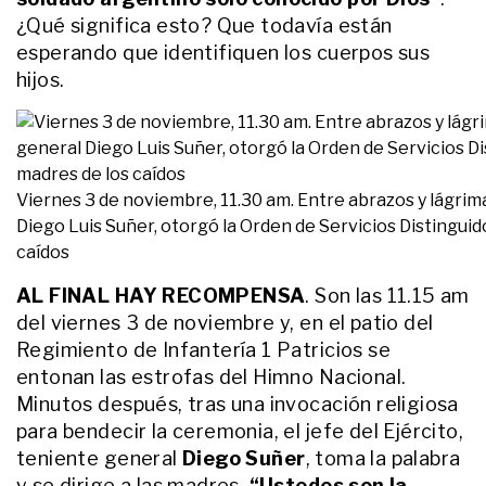
esposa ante el desconsuelo de
una fan
¿Qué significa esto? Que todavía están
esperando que identifiquen los cuerpos sus
ACTUALIDAD
hijos.
A 32 años del atentado a la AMIA,
el impactante video mundialista
encabezado por Jenny Dubin, y su
valiente historia resiliencia: "Hoy
no podemos perder..."
ACTUALIDAD
La mamá de Agostina Vega contó
Viernes 3 de noviembre, 11.30 am. Entre abrazos y lágrimas
cómo su hija iba a festejar sus 15
Diego Luis Suñer, otorgó la Orden de Servicios Distinguidos
años: "Es muy doloroso"
caídos
AL FINAL HAY RECOMPENSA
. Son las 11.15 am
ACTUALIDAD
A 4 meses del accidente en
del viernes 3 de noviembre y, en el patio del
Pinamar, la mamá de Bastián
Regimiento de Infantería 1 Patricios se
Jeréz rompió el silencio y contó
entonan las estrofas del Himno Nacional.
qué recuerda su hijo del choque
Minutos después, tras una invocación religiosa
ACTUALIDAD
para bendecir la ceremonia, el jefe del Ejército,
La desesperada decisión de la
teniente general
Diego Suñer
, toma la palabra
familia de Ángel a un mes de su
muerte en Comodoro Rivadavia
y se dirige a las madres.
“Ustedes son la