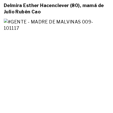
ACTUALIDAD
Delmira Esther Hacenclever (80), mamá de
“Asesinaron a Ángel y tienen que
caer todos”: el duro video de José
Julio Rubén Cao
López y Lorena Andrade por la
muerte del nene en Comodoro
Rivadavia
ACTUALIDAD
Tienen 86 y 89 años y se niegan a
jubilarse, la emocionante historia
de Julio y Lila, los abuelitos de
Pastas Conde: la fábrica donde el
amor es el ingrediente secreto
ENTRETENIMIENTO
Desgarrador momento: el dolor de
Benicio, el hijo de Ernestina País, al
cargar el féretro de su madre
ACTUALIDAD
“Mañana ya nos vemos, mi amor”:
qué fue lo último que Tati Mansilla
le dijo a su novio antes de morir en
la tragedia de la ruta 76