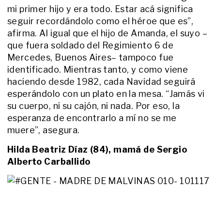
de Luis Brandoni a más de 15 días
mi primer hijo y era todo. Estar acá significa
de su muerte y compartió una
seguir recordándolo como el héroe que es”,
dura carta abierta: "Nunca te
afirma. Al igual que el hijo de Amanda, el suyo –
tuve"
que fuera soldado del Regimiento 6 de
ENTRETENIMIENTO
Cómo vive Valentina Cervantes
Mercedes, Buenos Aires– tampoco fue
sus días en el Mundial y la
identificado. Mientras tanto, y como viene
tradición que no quiere que sus
haciendo desde 1982, cada Navidad seguirá
hijos pierdan: "Eso es lo que más
me gusta de venir"
esperándolo con un plato en la mesa. “Jamás vi
ACTUALIDAD
su cuerpo, ni su cajón, ni nada. Por eso, la
“Él hacía alarde de eso”: habló la
madre de la abogada que se quitó
esperanza de encontrarlo a mí no se me
la vida tras denunciar a su ex por
muere”, asegura.
difundir un video íntimo
Hilda Beatriz Díaz (84), mamá de Sergio
ACTUALIDAD
Tensión extrema en Comodoro
Alberto Carballido
Rivadavia: imputaron al padre y a
la madrastra de Ángel López
ACTUALIDAD
Se conocieron detalles