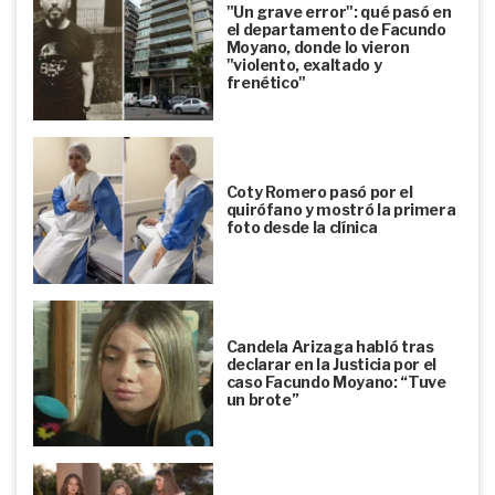
"Un grave error": qué pasó en
el departamento de Facundo
Moyano, donde lo vieron
"violento, exaltado y
frenético"
Coty Romero pasó por el
quirófano y mostró la primera
foto desde la clínica
Candela Arizaga habló tras
declarar en la Justicia por el
caso Facundo Moyano: “Tuve
un brote”