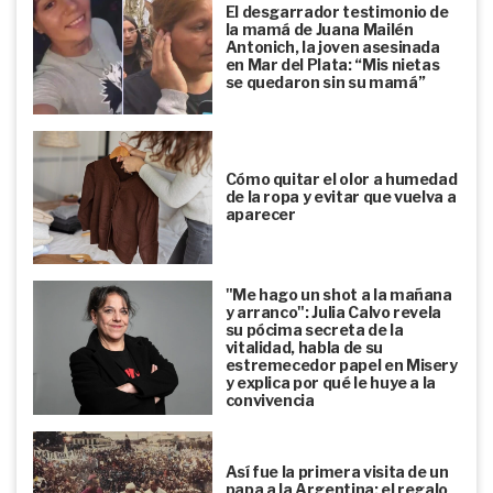
El desgarrador testimonio de
la mamá de Juana Mailén
Antonich, la joven asesinada
en Mar del Plata: “Mis nietas
se quedaron sin su mamá”
Cómo quitar el olor a humedad
de la ropa y evitar que vuelva a
aparecer
"Me hago un shot a la mañana
y arranco": Julia Calvo revela
su pócima secreta de la
vitalidad, habla de su
estremecedor papel en Misery
y explica por qué le huye a la
convivencia
Así fue la primera visita de un
papa a la Argentina: el regalo