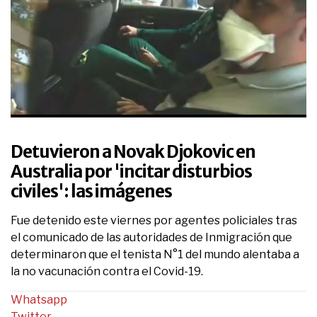
0
seconds
of
Detuvieron a Novak Djokovic en
13
seconds
Australia por 'incitar disturbios
civiles': las imágenes
Fue detenido este viernes por agentes policiales tras
el comunicado de las autoridades de Inmigración que
determinaron que el tenista N°1 del mundo alentaba a
la no vacunación contra el Covid-19.
Whatsapp
Twitter