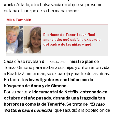
ancla
. Al lado, otra bolsa vacía en al que se presume
estaba el cuerpo de su hermana menor.
Mirá También
El crimen de Tenerife, un final
anunciado: qué sabía la ex pareja
del padre de las niñas y qué
encontraron en la casa del hombre
Cada día se revelan
detalles del siniestro plan
de
Tomás Gimeno para matar a sus hijas y enterrar en vida
a Beatriz Zimmerman, su ex pareja y madre de las niñas.
En tanto, l
os investigadores continúan con la
búsqueda de Anna y de Gimeno.
Por su parte,
el documental de Netflix, estrenado en
octubre del año pasado, desnuda una tragedia tan
horrorosa como la de Tenerife.
Se trata de
“El caso
Watts: el padre homicida”
que sacudió a la población de