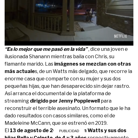
0
“Es lo mejor que me pasó en la vida”
, dice una joven e
seconds
ilusionada Shanann mientras baila con Chris, su
of
2
flamante marido. Las
imágenes se mezclan con otras
minutes,
más actuale
s, de un Watts más delgado, que recorre la
5
seconds
enorme casa que comparte con su mujer y sus dos
pequeñas hijas, que han desaparecido sin dejar rastro.
Así arranca el documental de la plataforma de
streaming
dirigido por Jenny Popplewell
para
reconstruir el terrible asesinato. Un formato que le ha
dado resultados con casos similares, como el de
Madeleine McCann, que se estrenó en 2019.
El
13 de agosto de 2018, Shanann Watts y sus dos
hijas Bella y Celeste, de 4 y 3 años
respectivamente,