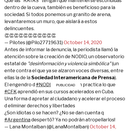
Que las "RATAS" tengan que mantenerse escondidas
dentro de la cueva, también es beneficioso para la
sociedad. Si todos ponemos un granito de arena,
levantaremos un muro, que aislará a estos
delincuentes.
👏👏👏👏👏👏👏👏👏👏👏
— Pilotes (@Pilo27719631)
October 14, 2020
Antes de informar la denuncia, la periodista llamó la
atención sobre la creación de NODIO, un observatorio
estatal de
"desinformación y violencia simbólica"
(un
ente contra el que ya se alzaron voces diversas, entre
ellas la de la
Sociedad Interamericana de Prensa
).
El engendro d
#NODIO
es poner en practica lo que
#CFK
aprendió en sus cursos acelerados en Cuba.
Una forma d apretar al ciudadano y acelerar el proceso
d eliminar derechos y libertades
¿Son idiotas o se hacen? ¿No se dan cuenta q
#Argentina
despertó? Ya no podrán atropellarlos!
— Lana Montalban (@LanaMontalban)
October 14,