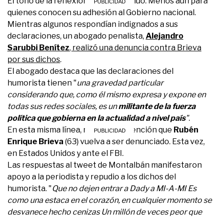
El tono de la reflexión no fue ingenuo. Menos aún para
quienes conocen su adhesión al Gobierno nacional.
Mientras algunos respondían indignados a sus
declaraciones, un abogado penalista,
Alejandro
Sarubbi Benítez
, realizó una denuncia contra Brieva
por sus dichos
.
El abogado destaca que las declaraciones del
humorista tienen "
una gravedad particular
considerando que, como él mismo expresa y expone en
todas sus redes sociales, es un
militante de la fuerza
política que gobierna en la actualidad a nivel país
"
.
En esta misma línea, no llama la atención que
Rubén
Enrique Brieva
(63) vuelva a ser denunciado. Esta vez,
en Estados Unidos y ante el FBI.
Las respuestas al tweet de Montalbán manifestaron
apoyo a la periodista y repudio a los dichos del
humorista. "
Que no dejen entrar a Dady a MI-A-MI Es
como una estaca en el corazón, en cualquier momento se
desvanece hecho cenizas Un millón de veces peor que