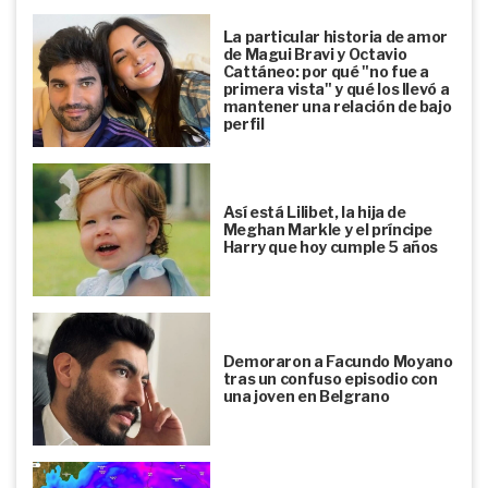
La particular historia de amor
de Magui Bravi y Octavio
Cattáneo: por qué "no fue a
primera vista" y qué los llevó a
mantener una relación de bajo
perfil
Así está Lilibet, la hija de
Meghan Markle y el príncipe
Harry que hoy cumple 5 años
Demoraron a Facundo Moyano
tras un confuso episodio con
una joven en Belgrano