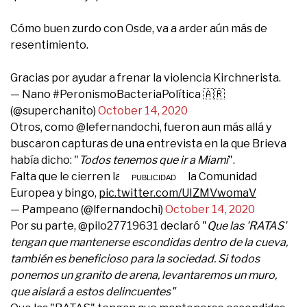
Cómo buen zurdo con Osde, va a arder aún más de
resentimiento.
Gracias por ayudar a frenar la violencia Kirchnerista.
— Nano #PeronismoBacteriaPolítica 🇦🇷
(@superchanito)
October 14, 2020
Otros, como @lefernandochi, fueron aun más allá y
buscaron capturas de una entrevista en la que Brieva
había dicho: "
Todos tenemos que ir a Miami
".
Falta que le cierren las puertas en la Comunidad
Europea y bingo,
pic.twitter.com/UIZMVwomaV
— Pampeano (@lfernandochi)
October 14, 2020
Por su parte, @pilo27719631 declaró "
Que las 'RATAS'
tengan que mantenerse escondidas dentro de la cueva,
también es beneficioso para la sociedad. Si todos
ponemos un granito de arena, levantaremos un muro,
que aislará a estos delincuentes"