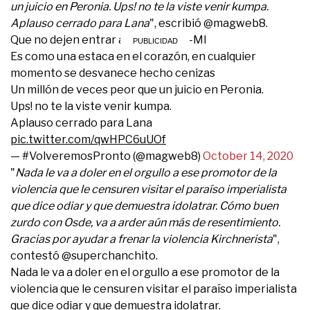
un juicio en Peronia. Ups! no te la viste venir kumpa.
Aplauso cerrado para Lana
", escribió @magweb8.
Que no dejen entrar a Dady a MI-A-MI
Es como una estaca en el corazón, en cualquier
momento se desvanece hecho cenizas
Un millón de veces peor que un juicio en Peronia.
Ups! no te la viste venir kumpa.
Aplauso cerrado para Lana
pic.twitter.com/qwHPC6uUOf
— #VolveremosPronto (@magweb8)
October 14, 2020
"
Nada le va a doler en el orgullo a ese promotor de la
violencia que le censuren visitar el paraíso imperialista
que dice odiar y que demuestra idolatrar. Cómo buen
zurdo con Osde, va a arder aún más de resentimiento.
Gracias por ayudar a frenar la violencia Kirchnerista
",
contestó @superchanchito.
Nada le va a doler en el orgullo a ese promotor de la
violencia que le censuren visitar el paraíso imperialista
que dice odiar y que demuestra idolatrar.